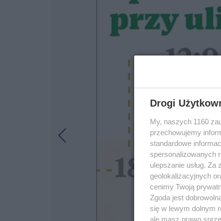
Drogi Użytkow
My, naszych 1160 zau
przechowujemy informa
standardowe informac
spersonalizowanych re
ulepszanie usług. Za
geolokalizacyjnych or
cenimy Twoją prywatno
Zgoda jest dobrowoln
się w lewym dolnym r
ale masz prawo sprzec