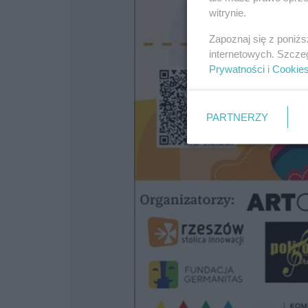
witrynie.
Zapoznaj się z poniż
internetowych. Szcze
Prywatności
i
Cookie
PARTNERZY