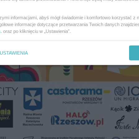
szymi informacjami, abyś mógł świadomie i komfortowo korzystać z
gółowe informacje dotyczące przetwarzania Twoich danych znajdzi
s
. oraz po kliknięciu w „Ustawienia”.
USTAWIENIA