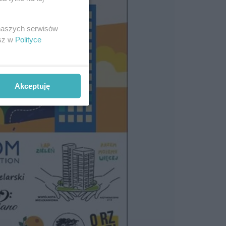
 naszych serwisów
esz w
Polityce
Akceptuję