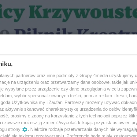
niku,
fanych partnerów oraz inne podmioty z Grupy 4media uzyskujemy d
cje na urządzeniu oraz przetwarzamy dane osobowe, takie jak unika
je wysyłane przez urządzenie czy dane przeglądania w celu zapewn
klam, wybór spersonalizowanych treści, pomiar reklam i treści, bad
 zgodą Użytkownika my i Zaufani Partnerzy możemy używać dokład
az aktywnie skanować charakterystykę urządzenia do celów identyfi
ść, prosimy o zgodę na korzystanie z tych technologii poprzez klikn
a i zawsze możesz ją zmienić/wycofać klikając przycisk ustawień pr
ogu strony
. Niektóre rodzaje przetwarzania danych nie wymagaj
iwić się takiemu przetwarzaniu. Preferencje będą miały zastosowania