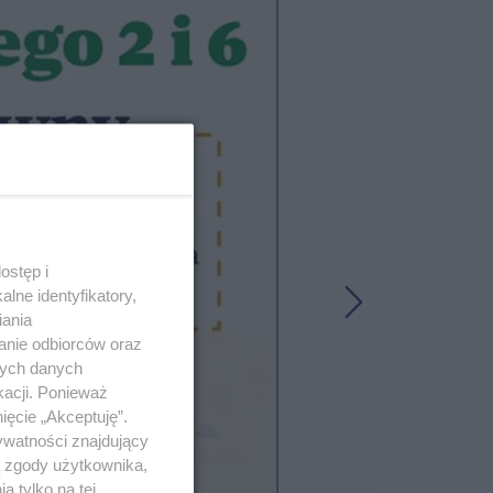
ostęp i
lne identyfikatory,
iania
anie odbiorców oraz
nych danych
kacji. Ponieważ
ięcie „Akceptuję”.
ywatności znajdujący
ą zgody użytkownika,
 tylko na tej