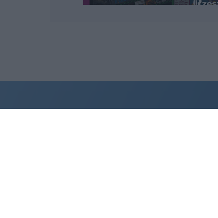
Wydawcą
halorzeszow.pl
jest:
STOWARZYSZENIE INICJATYW
SPOŁECZNYCH PERSPEKTYWA