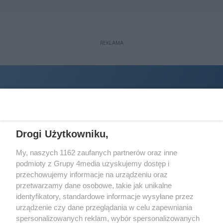
REKLAMA
Drogi Użytkowniku,
My, naszych 1162 zaufanych partnerów oraz inne
podmioty z Grupy 4media uzyskujemy dostęp i
Wydawcą
halorzeszow.pl
jest:
przechowujemy informacje na urządzeniu oraz
STOWARZYSZENIE INICJATYW SPOŁECZNYCH PERSPEKTYWA
przetwarzamy dane osobowe, takie jak unikalne
identyfikatory, standardowe informacje wysyłane przez
Adres do korespondencji:
urządzenie czy dane przeglądania w celu zapewniania
ul. Piastów 3/20
35-077 Rzeszów
spersonalizowanych reklam, wybór spersonalizowanych