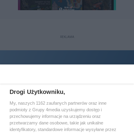
REKLAMA
Drogi Użytkowniku,
My, naszych 1162 zaufanych partnerów oraz inne
podmioty z Grupy 4media uzyskujemy dostęp i
Wydawcą
halorzeszow.pl
jest:
przechowujemy informacje na urządzeniu oraz
STOWARZYSZENIE INICJATYW SPOŁECZNYCH PERSPEKTYWA
przetwarzamy dane osobowe, takie jak unikalne
identyfikatory, standardowe informacje wysyłane przez
Adres do korespondencji: