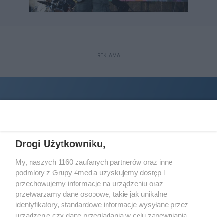
REKLAMA
Drogi Użytkowniku,
My, naszych 1160 zaufanych partnerów oraz inne
podmioty z Grupy 4media uzyskujemy dostęp i
Wydawcą
halorzeszow.pl
jest:
przechowujemy informacje na urządzeniu oraz
STOWARZYSZENIE INICJATYW SPOŁECZNYCH PERSPEKTYWA
przetwarzamy dane osobowe, takie jak unikalne
identyfikatory, standardowe informacje wysyłane przez
Adres do korespondencji:
urządzenie czy dane przeglądania w celu zapewniania