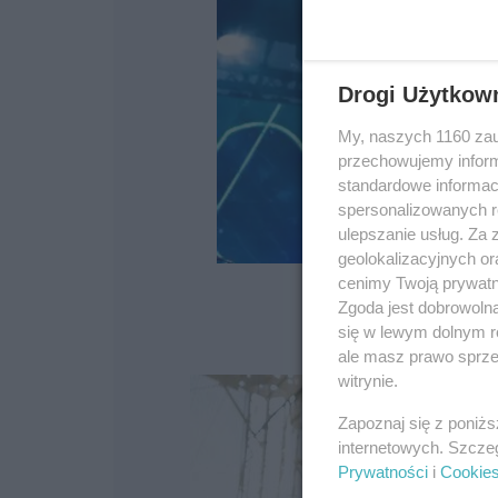
Drogi Użytkow
My, naszych 1160 zau
przechowujemy informa
standardowe informac
spersonalizowanych re
ulepszanie usług. Za
geolokalizacyjnych or
cenimy Twoją prywatno
Zgoda jest dobrowoln
się w lewym dolnym r
ale masz prawo sprzec
witrynie.
Zapoznaj się z poniż
internetowych. Szcze
Prywatności
i
Cookie