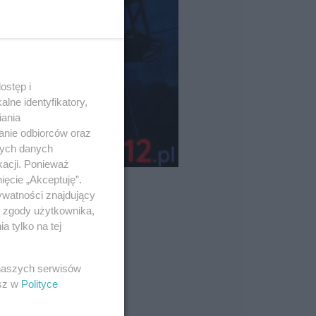
ostęp i
lne identyfikatory,
iania
anie odbiorców oraz
nych danych
kacji. Ponieważ
ięcie „Akceptuję”.
ywatności znajdujący
ą zgody użytkownika,
 tylko na tej
 naszych serwisów
esz w
Polityce