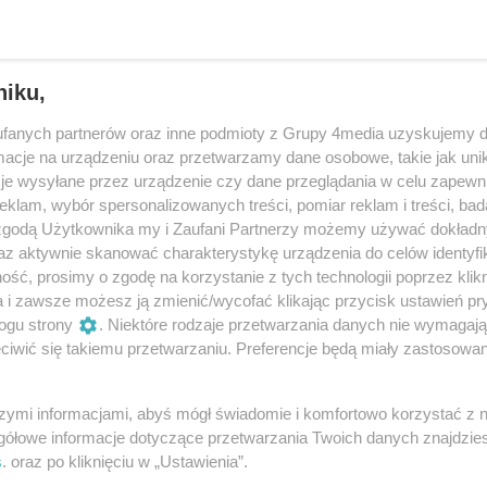
niku,
fanych partnerów oraz inne podmioty z Grupy 4media uzyskujemy d
cje na urządzeniu oraz przetwarzamy dane osobowe, takie jak unika
je wysyłane przez urządzenie czy dane przeglądania w celu zapewn
klam, wybór spersonalizowanych treści, pomiar reklam i treści, bad
 zgodą Użytkownika my i Zaufani Partnerzy możemy używać dokład
az aktywnie skanować charakterystykę urządzenia do celów identyfi
ść, prosimy o zgodę na korzystanie z tych technologii poprzez klikn
29
/ 58
a i zawsze możesz ją zmienić/wycofać klikając przycisk ustawień pr
ogu strony
. Niektóre rodzaje przetwarzania danych nie wymagaj
iwić się takiemu przetwarzaniu. Preferencje będą miały zastosowania
szymi informacjami, abyś mógł świadomie i komfortowo korzystać z
gółowe informacje dotyczące przetwarzania Twoich danych znajdzi
s
. oraz po kliknięciu w „Ustawienia”.