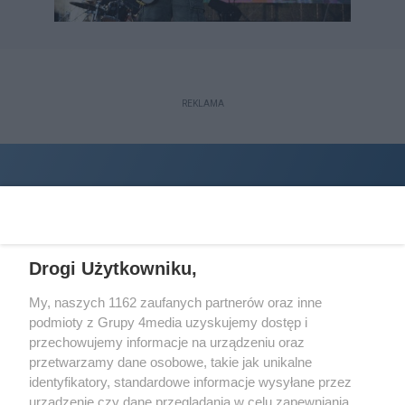
REKLAMA
Drogi Użytkowniku,
My, naszych 1162 zaufanych partnerów oraz inne
podmioty z Grupy 4media uzyskujemy dostęp i
Wydawcą
halorzeszow.pl
jest:
przechowujemy informacje na urządzeniu oraz
STOWARZYSZENIE INICJATYW SPOŁECZNYCH PERSPEKTYWA
przetwarzamy dane osobowe, takie jak unikalne
identyfikatory, standardowe informacje wysyłane przez
Adres do korespondencji:
urządzenie czy dane przeglądania w celu zapewniania