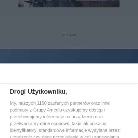
REKLAMA
Drogi Użytkowniku,
My, naszych 1160 zaufanych partnerów oraz inne
podmioty z Grupy 4media uzyskujemy dostęp i
Wydawcą
halorzeszow.pl
jest:
przechowujemy informacje na urządzeniu oraz
STOWARZYSZENIE INICJATYW SPOŁECZNYCH PERSPEKTYWA
przetwarzamy dane osobowe, takie jak unikalne
identyfikatory, standardowe informacje wysyłane przez
Adres do korespondencji:
urządzenie czy dane przeglądania w celu zapewniania