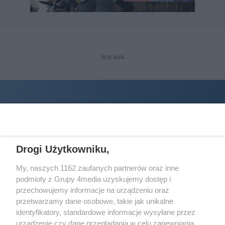
REKLAMA
Drogi Użytkowniku,
My, naszych 1162 zaufanych partnerów oraz inne
podmioty z Grupy 4media uzyskujemy dostęp i
Wydawcą
halorzeszow.pl
jest:
przechowujemy informacje na urządzeniu oraz
STOWARZYSZENIE INICJATYW SPOŁECZNYCH PERSPEKTYWA
przetwarzamy dane osobowe, takie jak unikalne
identyfikatory, standardowe informacje wysyłane przez
Adres do korespondencji:
urządzenie czy dane przeglądania w celu zapewniania