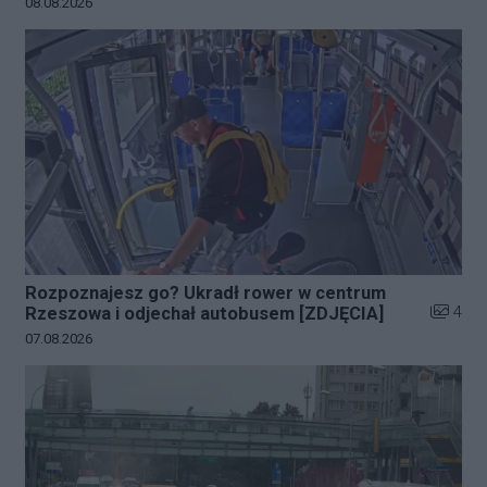
Data dodania galerii:
08.08.2026
Rozpoznajesz go? Ukradł rower w centrum
Liczba z
4
Rzeszowa i odjechał autobusem [ZDJĘCIA]
Data dodania galerii:
07.08.2026