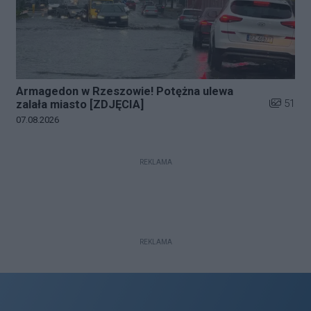
Armagedon w Rzeszowie! Potężna ulewa
Liczba zd
51
zalała miasto [ZDJĘCIA]
Data dodania galerii:
07.08.2026
REKLAMA
REKLAMA