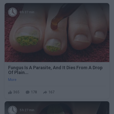
8 h 37 min
Fungus Is A Parasite, And It Dies From A Drop
Of Plain...
More
365
178
167
5 h 27 min