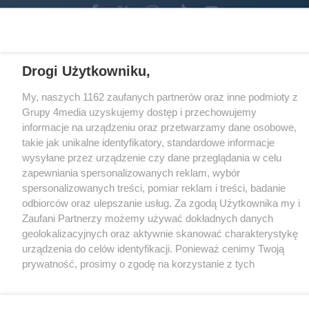
Facebook.com
X.com
Instagram.com
Tiktok.com
Youtube.com
CMS portalu
przygotowany przez
Drogi Użytkowniku,
Loaded
:
Unmute
My, naszych 1162 zaufanych partnerów oraz inne podmioty z
74.05%
Grupy 4media uzyskujemy dostęp i przechowujemy
informacje na urządzeniu oraz przetwarzamy dane osobowe,
takie jak unikalne identyfikatory, standardowe informacje
wysyłane przez urządzenie czy dane przeglądania w celu
zapewniania spersonalizowanych reklam, wybór
spersonalizowanych treści, pomiar reklam i treści, badanie
odbiorców oraz ulepszanie usług. Za zgodą Użytkownika my i
Zaufani Partnerzy możemy używać dokładnych danych
geolokalizacyjnych oraz aktywnie skanować charakterystykę
urządzenia do celów identyfikacji. Ponieważ cenimy Twoją
prywatność, prosimy o zgodę na korzystanie z tych
technologii poprzez kliknięcie „Akceptuję”. Zgoda jest
dobrowolna i zawsze możesz ją zmienić/wycofać klikając
przycisk ustawień prywatności znajdujący się w lewym