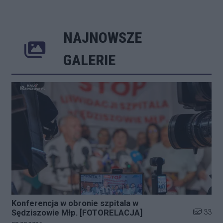
NAJNOWSZE
Poprzednie
Następne
Kliknij 
GALERIE
Konferencja w obronie szpitala w
Liczba zd
33
Sędziszowie Młp. [FOTORELACJA]