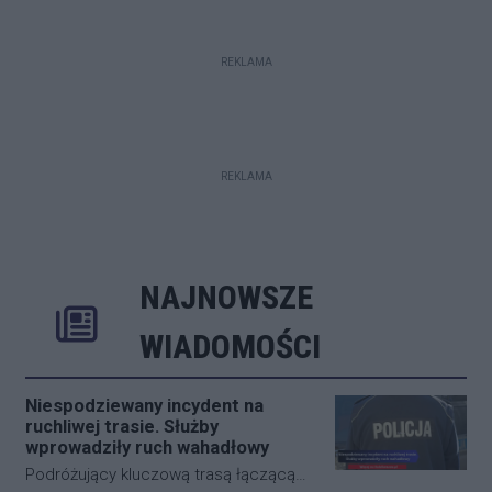
REKLAMA
REKLAMA
NAJNOWSZE
Rozwiń
Poprzednie
Następne
Kliknij aby 
K
WIADOMOŚCI
Niespodziewany incydent na
ruchliwej trasie. Służby
wprowadziły ruch wahadłowy
Podróżujący kluczową trasą łączącą