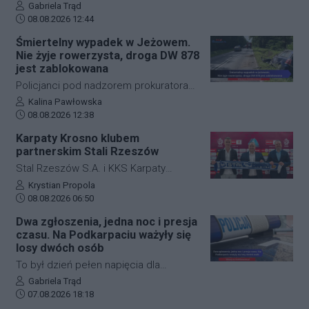
Jasło z Gorlicami muszą uzbroić się w
Autor artykułu:
Gabriela Trąd
Data dodania artykułu:
cierpliwość. Niespodziewane
08.08.2026 12:44
zdarzenie drogowe w miejscowości
Śmiertelny wypadek w Jeżowem.
Przysieki doprowadziło do utrudnień na
Nie żyje rowerzysta, droga DW 878
drodze krajowej nr 28. Na miejscu
jest zablokowana
natychmiast pojawiła się policja, która
Policjanci pod nadzorem prokuratora
wprowadziła zmianę w organizacji
ustalają szczegółowe okoliczności
Autor artykułu:
Kalina Pawłowska
ruchu, by zabezpieczyć teren i uniknąć
Data dodania artykułu:
tragicznego wypadku, do którego
08.08.2026 12:38
kolejnych niebezpiecznych sytuacji.
doszło dzisiaj rano w miejscowości
Karpaty Krosno klubem
Jeżowe w powiecie niżańskim. W
partnerskim Stali Rzeszów
wyniku zderzenia samochodu
Stal Rzeszów S.A. i KKS Karpaty
osobowego z rowerzystą, śmierć na
Krosno rozpoczęły oficjalną
Autor artykułu:
Krystian Propola
miejscu poniósł kierujący jednośladem.
Data dodania artykułu:
współpracę. Kluby podpisały
08.08.2026 06:50
Droga wojewódzka nr 878 jest
długoterminową umowę partnerską,
Dwa zgłoszenia, jedna noc i presja
całkowicie zablokowana.
która ma obejmować m.in. wymianę
czasu. Na Podkarpaciu ważyły się
doświadczeń, rozwój szkolenia
losy dwóch osób
młodzieży oraz obserwację i
To był dzień pełen napięcia dla
pozyskiwanie utalentowanych
funkcjonariuszy z powiatu niżańskiego.
Autor artykułu:
Gabriela Trąd
zawodników z regionu.
Data dodania artykułu:
W ciągu zaledwie kilkunastu godzin
07.08.2026 18:18