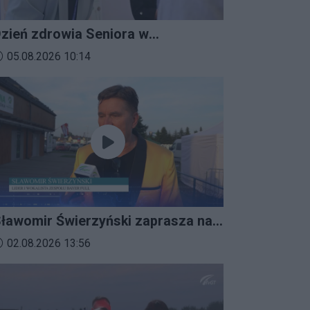
zień zdrowia Seniora w
ratkowicach
ata dodania materiału wideo:
05.08.2026 10:14
ławomir Świerzyński zaprasza na
mprezalia 2026
ata dodania materiału wideo:
02.08.2026 13:56