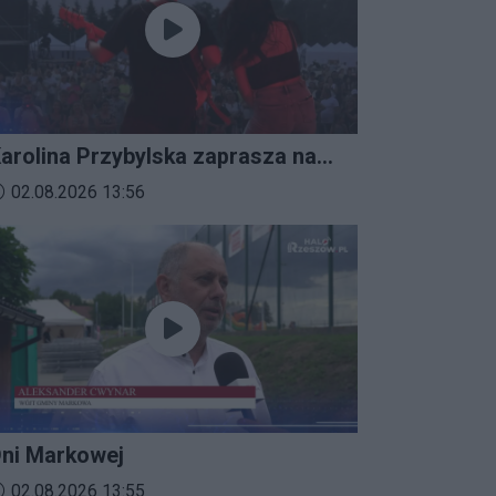
arolina Przybylska zaprasza na
mprezalia 2026
ata dodania materiału wideo:
02.08.2026 13:56
ni Markowej
ata dodania materiału wideo:
02.08.2026 13:55