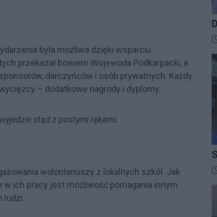
D
B
D
ydarzenia była możliwa dzięki wsparciu
tych przekazał bowiem Wojewoda Podkarpacki, a
d sponsorów, darczyńców i osób prywatnych. Każdy
zwycięzcy – dodatkowe nagrody i dyplomy.
 wyjedzie stąd z pustymi rękami.
S
I
D
ażowania wolontariuszy z lokalnych szkół. Jak
e w ich pracy jest możliwość pomagania innym
 ludzi.