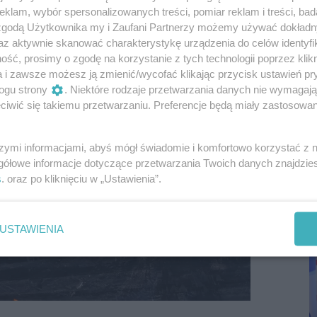
by osoby z niepełnosprawnościami mogły
klam, wybór spersonalizowanych treści, pomiar reklam i treści, bad
 zgodą Użytkownika my i Zaufani Partnerzy możemy używać dokład
az aktywnie skanować charakterystykę urządzenia do celów identyfi
ść, prosimy o zgodę na korzystanie z tych technologii poprzez klikn
a i zawsze możesz ją zmienić/wycofać klikając przycisk ustawień pr
ogu strony
. Niektóre rodzaje przetwarzania danych nie wymagaj
iwić się takiemu przetwarzaniu. Preferencje będą miały zastosowania
szymi informacjami, abyś mógł świadomie i komfortowo korzystać z
P
gółowe informacje dotyczące przetwarzania Twoich danych znajdzi
R
s
. oraz po kliknięciu w „Ustawienia”.
D
USTAWIENIA