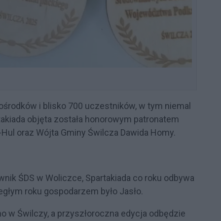
 ośrodków i blisko 700 uczestników, w tym niemal
takiada objęta została honorowym patronatem
Hul oraz Wójta Gminy Świlcza Dawida Homy.
wnik ŚDS w Woliczce, Spartakiada co roku odbywa
biegłym roku gospodarzem było Jasło.
o w Świlczy, a przyszłoroczna edycja odbędzie