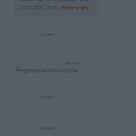
bo to zagorzali pisowcy
go zatrzymać?
Data dodania komentarza:
Źródło komentarza:
29.07.2026, 10:48
Horror w gminie Łańcut. Mieszkaniec Rzeszowa terroryzował rodzinę nożem i zaatakował policjantów! [VIDEO]
REKLAMA
REKLAMA
REKLAMA
REKLAMA