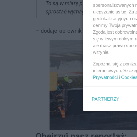
To są w miarę proste konkurencje, że
spersonalizowanych re
sprostać wymaganiom regulaminu.
ulepszanie usług. Za
geolokalizacyjnych or
cenimy Twoją prywatno
– dodaje kierownik ŚDS w Woliczce.
Zgoda jest dobrowoln
się w lewym dolnym r
ale masz prawo sprzec
witrynie.
Zapoznaj się z poniż
internetowych. Szcze
Prywatności
i
Cookie
PARTNERZY
Obejrzyj nasz reportaż: