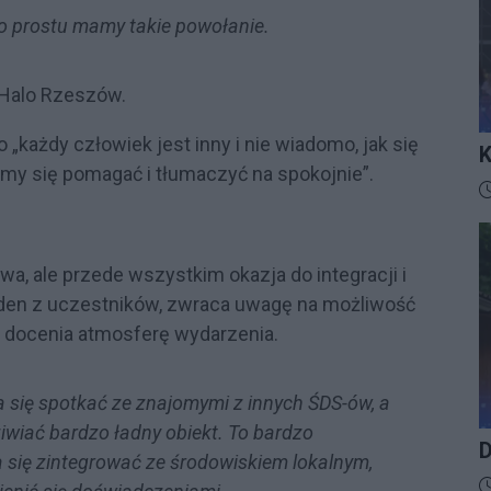
po prostu mamy takie powołanie.
ą Halo Rzeszów.
 „każdy człowiek jest inny i nie wiadomo, jak się
K
my się pomagać i tłumaczyć na spokojnie”.
I
D
owa, ale przede wszystkim okazja do integracji i
den z uczestników, zwraca uwagę na możliwość
i docenia atmosferę wydarzenia.
a się spotkać ze znajomymi z innych ŚDS-ów, a
wiać bardzo ładny obiekt. To bardzo
D
a się zintegrować ze środowiskiem lokalnym,
D