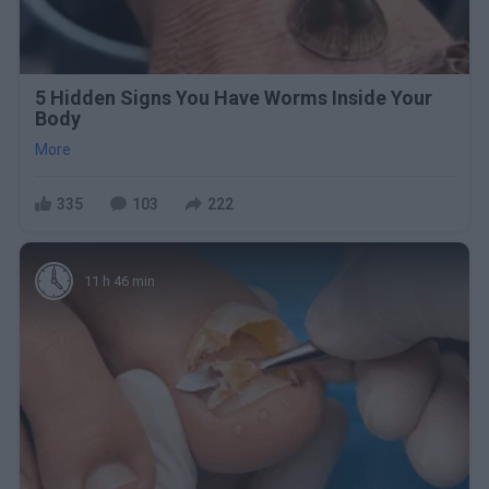
5 Hidden Signs You Have Worms Inside Your
Body
More
335
103
222
11 h 46 min