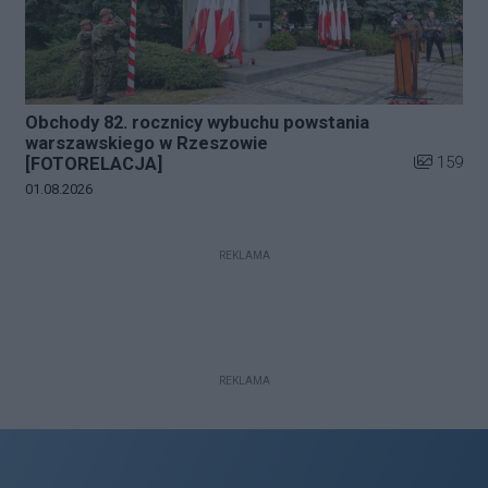
Obchody 82. rocznicy wybuchu powstania
warszawskiego w Rzeszowie
Liczba zdj
159
[FOTORELACJA]
Data dodania galerii:
01.08.2026
REKLAMA
REKLAMA