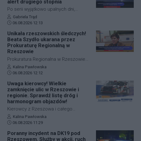
alert drugiego stopnia
obojętny”. Organizatorzy z Komitetu
Po serii wyjątkowo upalnych dni,
Obrony Demokracji wzywają
podczas których termometry na
Autor artykułu:
Gabriela Trąd
mieszkańców stolicy Podkarpacia do
Data dodania artykułu:
Podkarpaciu pokazywały ekstremalne
06.08.2026 12:13
głośnego sprzeciwu wobec rosnącej
wartości, czeka nas gwałtowne
Unikała rzeszowskich śledczych!
fali hejtu, incydentów przemocy i mowy
załamanie pogody. Instytut
Beata Szydło ukarana przez
nienawiści wymierzonych w obywateli
Meteorologii i Gospodarki Wodnej
Prokuraturę Regionalną w
Ukrainy oraz innych mniejszości
wydał ostrzeżenie drugiego stopnia dla
Rzeszowie
narodowych.
wszystkich powiatów w regionie.
Prokuratura Regionalna w Rzeszowie
Synoptycy zapowiadają ulewne opady
nałożyła karę dyscyplinarną w
Autor artykułu:
Kalina Pawłowska
deszczu, porywisty wiatr, a miejscami
Data dodania artykułu:
wysokości 3 tysięcy złotych na byłą
06.08.2026 12:12
również opady gradu.
premier Beatę Szydło. Decyzja
Uwaga kierowcy! Wielkie
śledczych to efekt kilkukrotnego
zamknięcie ulic w Rzeszowie i
niestawiennictwa polityk na wezwania
regionie. Sprawdź listę dróg i
organu prowadzącego bez należytego
harmonogram objazdów!
usprawiedliwienia. Rzeszowscy
Kierowcy z Rzeszowa i całego
prokuratorzy badają wątek
Podkarpacia muszą przygotować się
Autor artykułu:
Kalina Pawłowska
wielomilionowych nadużyć wokół
Data dodania artykułu:
na spore utrudnienia na drogach. W
06.08.2026 11:29
Polskiej Fundacji Narodowej.
dniach 6–8 sierpnia 2026 roku
Poranny incydent na DK19 pod
odbędzie się MARMA 35. Rajd
Rzeszowem. Służby w akcji, ruch