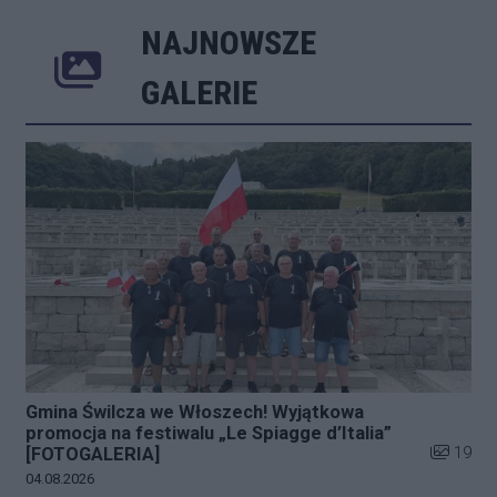
NAJNOWSZE
Poprzednie
Następne
Kliknij 
GALERIE
Gmina Świlcza we Włoszech! Wyjątkowa
promocja na festiwalu „Le Spiagge d’Italia”
Liczba zd
19
[FOTOGALERIA]
Data dodania galerii:
04.08.2026