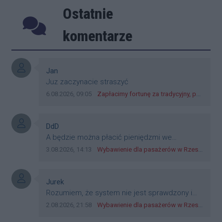
Ostatnie
Poprzednie
Następ
komentarze
Autor komentarza:
Jan
Treść komentarza:
Juz zaczynacie straszyć
Data dodania komentarza:
Źródło komentarza:
6.08.2026, 09:05
Zapłacimy fortunę za tradycyjny, polski obiad?! Ceny ziemniaków w skupach skoczyły o 265 procent!
Autor komentarza:
DdD
Treść komentarza:
A będzie można płacić pieniędzmi we
wszystkich? Bo banknoty emitowane przez
Data dodania komentarza:
Źródło komentarza:
3.08.2026, 14:13
Wybawienie dla pasażerów w Rzeszowie? W mieście ruszyły testy nowego rozwiązania
Narodowy Bank Polski, są prawnym środkiem
płatniczym w Polsce, a nie jakieś telefony,
plastik czy inne bliki. Zakrawa na
Autor komentarza:
Jurek
dyskryminację.
Treść komentarza:
Rozumiem, że system nie jest sprawdzony i
przetestowany. Wybieram się z mim młodym
Data dodania komentarza:
Źródło komentarza:
2.08.2026, 21:58
Wybawienie dla pasażerów w Rzeszowie? W mieście ruszyły testy nowego rozwiązania
do szkoły, zobaczymy jak to ztm, gmina