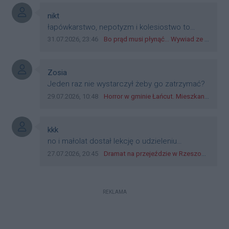
boguchwała i inne zajęte w tej całej organizacji
przejazdów dadzą radę. Albo ogarną, jak to
Autor komentarza:
nikt
teraz młode ludzie mówią.
Treść komentarza:
łapówkarstwo, nepotyzm i kolesiostwo to
norma w pge dystrybucja rzeszów, takie ***e
Data dodania komentarza:
Źródło komentarza:
31.07.2026, 23:46
Bo prąd musi płynąć... Wywiad ze Zbigniewem Możdżeniem - Dyrektorem Generalnym Oddziału PGE Dystrybucja w Rzeszowie
jak wozowicz czy rybarczyk lub kutyła
cieleckiz dupo na głowie nadal pracują bo to
zagorzali pisowcy
Autor komentarza:
Zosia
Treść komentarza:
Jeden raz nie wystarczył żeby go zatrzymać?
Data dodania komentarza:
Źródło komentarza:
29.07.2026, 10:48
Horror w gminie Łańcut. Mieszkaniec Rzeszowa terroryzował rodzinę nożem i zaatakował policjantów! [VIDEO]
Autor komentarza:
kkk
Treść komentarza:
no i małolat dostał lekcję o udzieleniu
pierwszeństwa
Data dodania komentarza:
Źródło komentarza:
27.07.2026, 20:45
Dramat na przejeździe w Rzeszowie. 16-latek na hulajnodze wjechał wprost pod szynobus
REKLAMA