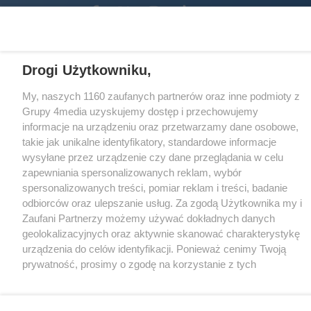
Facebook.com
X.com
Instagram.com
Tiktok.com
Youtube.com
CMS portalu
przygotowany przez
Drogi Użytkowniku,
Loaded
:
Unmute
61.11%
My, naszych 1160 zaufanych partnerów oraz inne podmioty z
Grupy 4media uzyskujemy dostęp i przechowujemy
informacje na urządzeniu oraz przetwarzamy dane osobowe,
takie jak unikalne identyfikatory, standardowe informacje
wysyłane przez urządzenie czy dane przeglądania w celu
zapewniania spersonalizowanych reklam, wybór
spersonalizowanych treści, pomiar reklam i treści, badanie
odbiorców oraz ulepszanie usług. Za zgodą Użytkownika my i
Zaufani Partnerzy możemy używać dokładnych danych
geolokalizacyjnych oraz aktywnie skanować charakterystykę
urządzenia do celów identyfikacji. Ponieważ cenimy Twoją
prywatność, prosimy o zgodę na korzystanie z tych
technologii poprzez kliknięcie „Akceptuję”. Zgoda jest
dobrowolna i zawsze możesz ją zmienić/wycofać klikając
przycisk ustawień prywatności znajdujący się w lewym