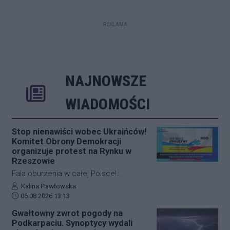
REKLAMA
NAJNOWSZE
Rozwiń
Poprzednie
Następne
Kliknij aby 
K
WIADOMOŚCI
Stop nienawiści wobec Ukraińców!
Komitet Obrony Demokracji
organizuje protest na Rynku w
Rzeszowie
Fala oburzenia w całej Polsce!
Rzeszowski Rynek dołącza do
Autor artykułu:
Kalina Pawłowska
Data dodania artykułu:
ogólnokrajowego protestu przeciw
06.08.2026 13:13
nienawiści W niedzielę 9 sierpnia na
Gwałtowny zwrot pogody na
płycie rzeszowskiego Rynku odbędzie
Podkarpaciu. Synoptycy wydali
się manifestacja pod hasłem „Nie bądź