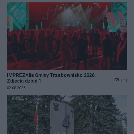
IMPREZAlia Gminy Trzebownisko 2026.
Liczba zdj
144
Zdjęcia dzień 1
Data dodania galerii:
02.08.2026