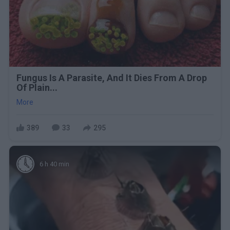
Fungus Is A Parasite, And It Dies From A Drop
Of Plain...
More
389
33
295
6 h 40 min