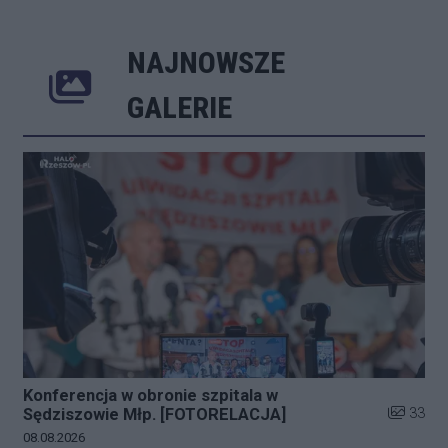
NAJNOWSZE
Poprzednie
Następne
Kliknij 
GALERIE
Konferencja w obronie szpitala w
Liczba zd
33
Sędziszowie Młp. [FOTORELACJA]
Data dodania galerii:
08.08.2026