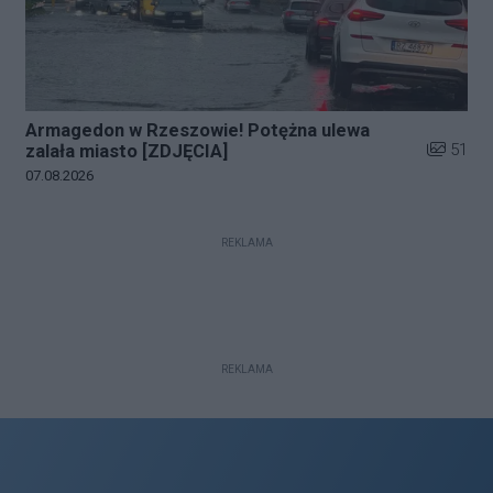
Armagedon w Rzeszowie! Potężna ulewa
Liczba zd
51
zalała miasto [ZDJĘCIA]
Data dodania galerii:
07.08.2026
REKLAMA
REKLAMA