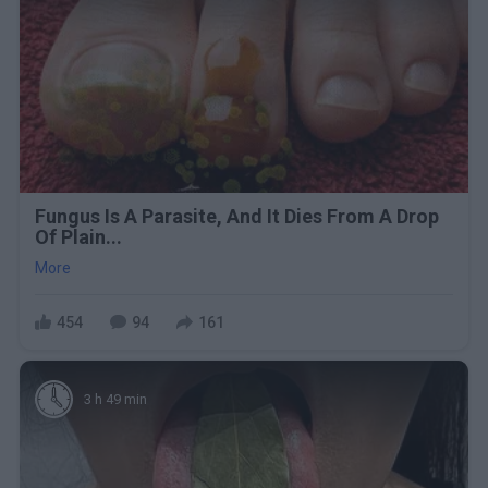
Fungus Is A Parasite, And It Dies From A Drop
Of Plain...
More
454
94
161
3 h 49 min