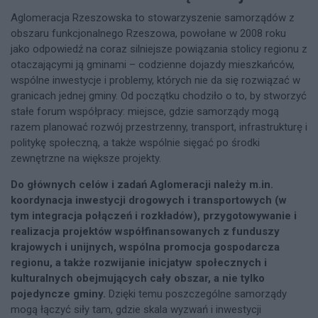
Aglomeracja Rzeszowska to stowarzyszenie samorządów z
obszaru funkcjonalnego Rzeszowa, powołane w 2008 roku
jako odpowiedź na coraz silniejsze powiązania stolicy regionu z
otaczającymi ją gminami – codzienne dojazdy mieszkańców,
wspólne inwestycje i problemy, których nie da się rozwiązać w
granicach jednej gminy. Od początku chodziło o to, by stworzyć
stałe forum współpracy: miejsce, gdzie samorządy mogą
razem planować rozwój przestrzenny, transport, infrastrukturę i
politykę społeczną, a także wspólnie sięgać po środki
zewnętrzne na większe projekty.
Do
głównych celów i zadań Aglomeracji należy m.in.
koordynacja inwestycji drogowych i transportowych (w
tym integracja połączeń i rozkładów), przygotowywanie i
realizacja projektów współfinansowanych z funduszy
krajowych i unijnych, wspólna promocja gospodarcza
regionu, a także rozwijanie inicjatyw społecznych i
kulturalnych obejmujących cały obszar, a nie tylko
pojedyncze gminy.
Dzięki temu poszczególne samorządy
mogą łączyć siły tam, gdzie skala wyzwań i inwestycji