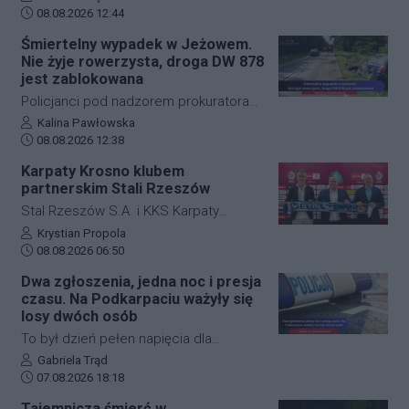
Data dodania artykułu:
cierpliwość. Niespodziewane
08.08.2026 12:44
zdarzenie drogowe w miejscowości
Śmiertelny wypadek w Jeżowem.
Przysieki doprowadziło do utrudnień na
Nie żyje rowerzysta, droga DW 878
drodze krajowej nr 28. Na miejscu
jest zablokowana
natychmiast pojawiła się policja, która
Policjanci pod nadzorem prokuratora
wprowadziła zmianę w organizacji
ustalają szczegółowe okoliczności
Autor artykułu:
Kalina Pawłowska
ruchu, by zabezpieczyć teren i uniknąć
Data dodania artykułu:
tragicznego wypadku, do którego
08.08.2026 12:38
kolejnych niebezpiecznych sytuacji.
doszło dzisiaj rano w miejscowości
Karpaty Krosno klubem
Jeżowe w powiecie niżańskim. W
partnerskim Stali Rzeszów
wyniku zderzenia samochodu
Stal Rzeszów S.A. i KKS Karpaty
osobowego z rowerzystą, śmierć na
Krosno rozpoczęły oficjalną
Autor artykułu:
Krystian Propola
miejscu poniósł kierujący jednośladem.
Data dodania artykułu:
współpracę. Kluby podpisały
08.08.2026 06:50
Droga wojewódzka nr 878 jest
długoterminową umowę partnerską,
Dwa zgłoszenia, jedna noc i presja
całkowicie zablokowana.
która ma obejmować m.in. wymianę
czasu. Na Podkarpaciu ważyły się
doświadczeń, rozwój szkolenia
losy dwóch osób
młodzieży oraz obserwację i
To był dzień pełen napięcia dla
pozyskiwanie utalentowanych
funkcjonariuszy z powiatu niżańskiego.
Autor artykułu:
Gabriela Trąd
zawodników z regionu.
Data dodania artykułu:
W ciągu zaledwie kilkunastu godzin
07.08.2026 18:18
służby ratunkowe musiały
Tajemnicza śmierć w