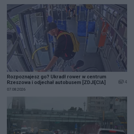
Rozpoznajesz go? Ukradł rower w centrum
Liczba z
4
Rzeszowa i odjechał autobusem [ZDJĘCIA]
Data dodania galerii:
07.08.2026