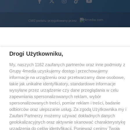
Facebook.com
X.com
Instagram.com
Tiktok.com
Youtube.com
CMS portalu
przygotowany przez
Loaded
:
Unmute
60.23%
Drogi Użytkowniku,
My, naszych 1162 zaufanych partnerów oraz inne podmioty z
Grupy 4media uzyskujemy dostęp i przechowujemy
informacje na urządzeniu oraz przetwarzamy dane osobowe,
takie jak unikalne identyfikatory, standardowe informacje
wysyłane przez urządzenie czy dane przeglądania w celu
zapewniania spersonalizowanych reklam, wybór
spersonalizowanych treści, pomiar reklam i treści, badanie
odbiorców oraz ulepszanie usług. Za zgodą Użytkownika my i
Zaufani Partnerzy możemy używać dokładnych danych
geolokalizacyjnych oraz aktywnie skanować charakterystykę
urządzenia do celów identyfikacji. Ponieważ cenimy Twoją