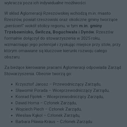
wykracza poza ich indywidualne możliwości.
W skład Aglomeracji Rzeszowskiej wchodzą m.in. miasto
Rzeszów, powiat rzeszowski oraz okoliczne gminy tworzące
„pierścień” wokół stolicy regionu, w tym
m.in. gminy
Trzebownisko, Świlcza, Boguchwała i Dynów.
Rzeszów
formalnie dołączył do stowarzyszenia w 2025 roku,
wzmacniając jego potencjał i zyskując miejsce przy stole, przy
którym omawiane są kluczowe kierunki rozwoju całego
obszaru.
Za bieżące kierowanie pracami Aglomeracji odpowiada Zarząd
Stowarzyszenia. Obecnie tworzą go:
Krzysztof Jarosz – Przewodniczący Zarządu,
Sławomir Porada – Wiceprzewodniczący Zarządu,
Konrad Fijołek – Wiceprzewodniczący Zarządu,
Dawid Homa – Członek Zarządu,
Wojciech Piech – Członek Zarządu,
Wiesław Kąkol – Członek Zarządu,
Barbara Pilawa‑Kraus – Członek Zarządu.