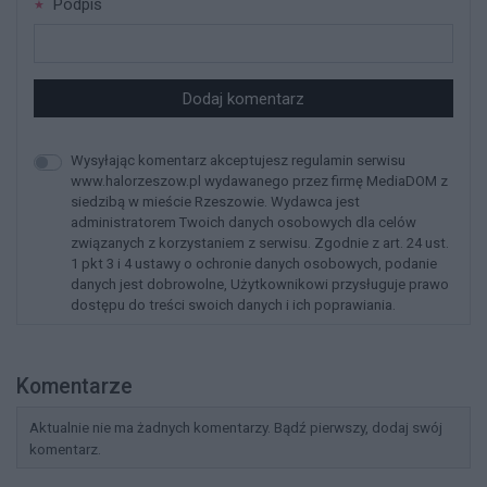
Podpis
Dodaj komentarz
Wysyłając komentarz akceptujesz regulamin serwisu
www.halorzeszow.pl wydawanego przez firmę MediaDOM z
siedzibą w mieście Rzeszowie. Wydawca jest
administratorem Twoich danych osobowych dla celów
związanych z korzystaniem z serwisu. Zgodnie z art. 24 ust.
1 pkt 3 i 4 ustawy o ochronie danych osobowych, podanie
danych jest dobrowolne, Użytkownikowi przysługuje prawo
dostępu do treści swoich danych i ich poprawiania.
Komentarze
Aktualnie nie ma żadnych komentarzy. Bądź pierwszy, dodaj swój
komentarz.