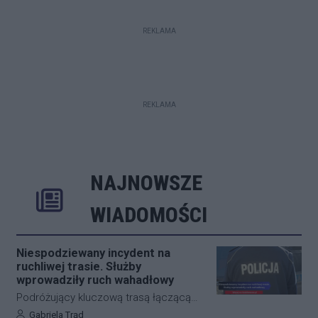
REKLAMA
REKLAMA
NAJNOWSZE
Rozwiń
Poprzednie
Następne
Kliknij aby 
K
WIADOMOŚCI
Niespodziewany incydent na
ruchliwej trasie. Służby
wprowadziły ruch wahadłowy
Podróżujący kluczową trasą łączącą
Jasło z Gorlicami muszą uzbroić się w
Autor artykułu:
Gabriela Trąd