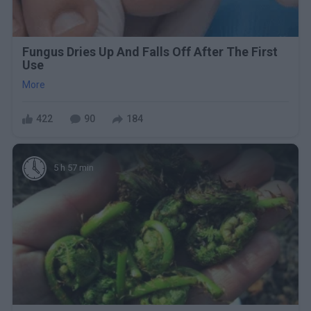
Fungus Dries Up And Falls Off After The First
Use
More
422
90
184
5 h 57 min