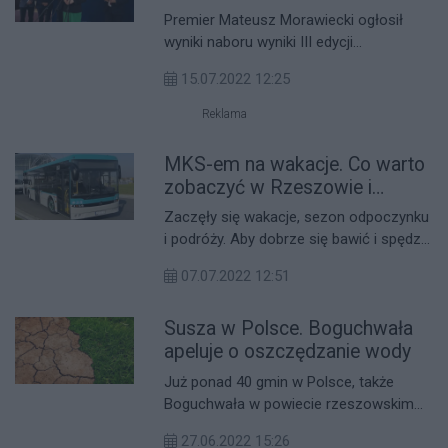
powiecie rzeszowskim [LISTA]
Premier Mateusz Morawiecki ogłosił
wyniki naboru wyniki III edycji
Rządowego Programu Inwestycji
15.07.2022 12:25
Strategicznych dla gmin oraz powiatów
z obszarów tzw. popegeerowskich.
Reklama
Jakie inwestycje z powiatu
rzeszowskiego znalazły się na liście?
MKS-em na wakacje. Co warto
zobaczyć w Rzeszowie i
okolicach?
Zaczęły się wakacje, sezon odpoczynku
i podróży. Aby dobrze się bawić i spędzić
miło czas, nie trzeba wyjeżdżać daleko.
07.07.2022 12:51
Oto przegląd najciekawszych miejsc i
atrakcji w okolicach Rzeszowa, do
Susza w Polsce. Boguchwała
których wygodnie dojedziesz liniami
Międzygminnej Komunikacji
apeluje o oszczędzanie wody
Samochodowej.
Już ponad 40 gmin w Polsce, także
Boguchwała w powiecie rzeszowskim
zaapelowała do swoich mieszkańców o
27.06.2022 15:26
oszczędne korzystanie z wody. W