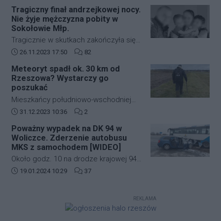
zabudowie szeregowej przy ulicy
strefę ograniczonej lotności EP R125.
Tragiczny finał andrzejkowej nocy.
kardynała Karola Wojtyły na
Nie żyje mężczyzna pobity w
rzeszowskim osiedlu Biała.
Sokołowie Młp.
Tragicznie w skutkach zakończyła się
andrzejkowa noc w Sokołowie Młp. W
Data dodania artykułu:
Liczba komentarzy artykułu:
26.11.2023 17:50
82
wyniku bójki życie stracił 43-letni
Meteoryt spadł ok. 30 km od
mężczyzna. Zmarł w drodze do
Rzeszowa? Wystarczy go
szpitala.
poszukać
Mieszkańcy południowo-wschodniej
Polski kilkanaście dni temu mogli
Data dodania artykułu:
Liczba komentarzy artykułu:
31.12.2023 10:36
2
zobaczyć jasny rozbłysk na niebie.
Poważny wypadek na DK 94 w
Świadkowie zdarzenia twierdzą, że
Woliczce. Zderzenie autobusu
najpierw usłyszeli głośny huk, a
MKS z samochodem [WIDEO]
następnie zobaczyli jasną kulę ognia,
Około godz. 10 na drodze krajowej 94
która przeleciała przez niebo.
w Woliczce w gminie Świlcza doszło
Data dodania artykułu:
Liczba komentarzy artykułu:
19.01.2024 10:29
37
do poważnego wypadku. Zderzyły się
autobus MKS oraz samochód
REKLAMA
osobowy.