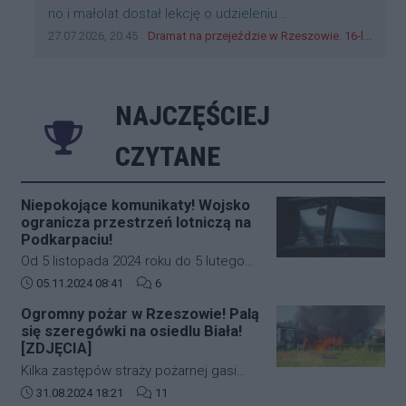
Treść komentarza:
no i małolat dostał lekcję o udzieleniu
pierwszeństwa
Data dodania komentarza:
Źródło komentarza:
27.07.2026, 20:45
Dramat na przejeździe w Rzeszowie. 16-latek na hulajnodze wjechał wprost pod szynobus
NAJCZĘŚCIEJ
CZYTANE
Niepokojące komunikaty! Wojsko
ogranicza przestrzeń lotniczą na
Podkarpaciu!
Od 5 listopada 2024 roku do 5 lutego
2025 roku w południowo-wschodniej
Data dodania artykułu:
Liczba komentarzy artykułu:
05.11.2024 08:41
6
części Polski (Podkarpacie)
Ogromny pożar w Rzeszowie! Palą
obowiązywać będą nowe, bardziej
się szeregówki na osiedlu Biała!
restrykcyjne zasady dotyczące ruchu
[ZDJĘCIA]
lotniczego. Decyzja ta została podjęta
Kilka zastępów straży pożarnej gasi
na wniosek Dowództwa Operacyjnego
duży pożar budynków mieszkalnych w
Data dodania artykułu:
Liczba komentarzy artykułu:
31.08.2024 18:21
11
Rodzajów Sił Zbrojnych i wprowadza