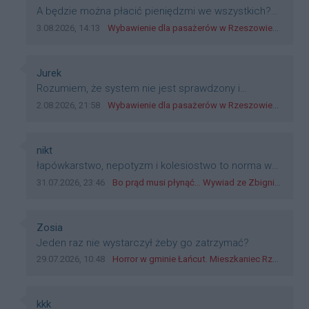
Treść komentarza:
A będzie można płacić pieniędzmi we wszystkich?
Bo banknoty emitowane przez Narodowy Bank
Data dodania komentarza:
Źródło komentarza:
3.08.2026, 14:13
Wybawienie dla pasażerów w Rzeszowie? W mieście ruszyły testy nowego rozwiązania
Polski, są prawnym środkiem płatniczym w Polsce, a
nie jakieś telefony, plastik czy inne bliki. Zakrawa na
dyskryminację.
Autor komentarza:
Jurek
Treść komentarza:
Rozumiem, że system nie jest sprawdzony i
przetestowany. Wybieram się z mim młodym do
Data dodania komentarza:
Źródło komentarza:
2.08.2026, 21:58
Wybawienie dla pasażerów w Rzeszowie? W mieście ruszyły testy nowego rozwiązania
szkoły, zobaczymy jak to ztm, gmina boguchwała i
inne zajęte w tej całej organizacji przejazdów dadzą
radę. Albo ogarną, jak to teraz młode ludzie mówią.
Autor komentarza:
nikt
Treść komentarza:
łapówkarstwo, nepotyzm i kolesiostwo to norma w
pge dystrybucja rzeszów, takie ***e jak wozowicz
Data dodania komentarza:
Źródło komentarza:
31.07.2026, 23:46
Bo prąd musi płynąć... Wywiad ze Zbigniewem Możdżeniem - Dyrektorem Generalnym Oddziału PGE Dystrybucja w Rzeszowie
czy rybarczyk lub kutyła cieleckiz dupo na głowie
nadal pracują bo to zagorzali pisowcy
Autor komentarza:
Zosia
Treść komentarza:
Jeden raz nie wystarczył żeby go zatrzymać?
Data dodania komentarza:
Źródło komentarza:
29.07.2026, 10:48
Horror w gminie Łańcut. Mieszkaniec Rzeszowa terroryzował rodzinę nożem i zaatakował policjantów! [VIDEO]
Autor komentarza:
kkk