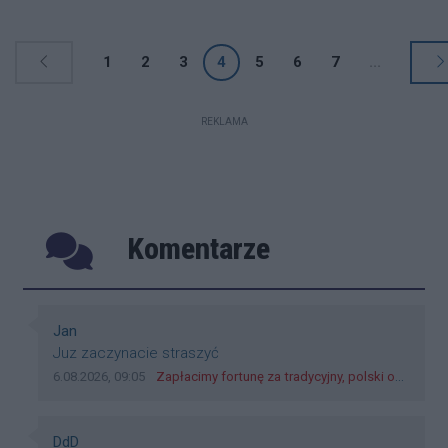
związku z upałami Polsce może grozić
susza.
1
2
3
4
5
6
7
...
REKLAMA
Komentarze
Poprzednie
Następ
Autor komentarza:
Jan
Treść komentarza:
Juz zaczynacie straszyć
Data dodania komentarza:
Źródło komentarza:
6.08.2026, 09:05
Zapłacimy fortunę za tradycyjny, polski obiad?! Ceny ziemniaków w skupach skoczyły o 265 procent!
Autor komentarza:
DdD