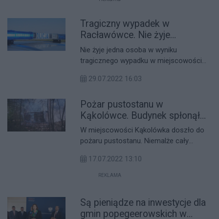
przygotować się na wiele utrudnień w
ruchu.
Tragiczny wypadek w
Racławówce. Nie żyje
motocyklista
Nie żyje jedna osoba w wyniku
tragicznego wypadku w miejscowości
Racławówka. Kierujący fordem uderzył
29.07.2022 16:03
w dwoje motocyklistów.
Pożar pustostanu w
Kąkolówce. Budynek spłonął
całkowicie [FOTO]
W miejscowości Kąkolówka doszło do
pożaru pustostanu. Niemalże cały
budynek został strawiony przez ogień.
17.07.2022 13:10
REKLAMA
Są pieniądze na inwestycje dla
gmin popegeerowskich w