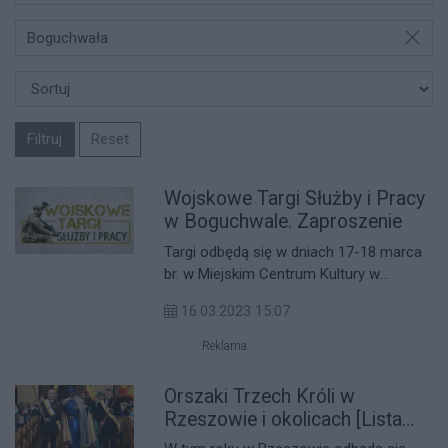
Boguchwała
Filtruj
Reset
Wojskowe Targi Służby i Pracy
w Boguchwale. Zaproszenie
Targi odbędą się w dniach 17-18 marca
br. w Miejskim Centrum Kultury w
Boguchwale. w godz. 9.00-18.00.
16.03.2023 15:07
Zainteresują wszystkich tych, którzy
szukają ciekawej pracy, chcą podjąć
Reklama
nowe wyzwania w swoim życiu i
zobaczyć na żywo profesjonalizm
Orszaki Trzech Króli w
żołnierzy Wojska Polskiego.
Rzeszowie i okolicach [Lista
miejsc]