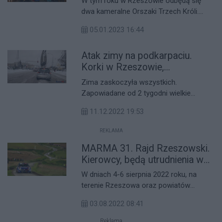
W tym roku w Rzeszowie odbędą się
dwa kameralne Orszaki Trzech Króli.
Duże imprezy szykują się za to w
05.01.2023 16:44
Głogowie Małopolskim oraz w
Boguchwale. Pochody odbędą się
Atak zimy na podkarpaciu.
również w Dynowie i Kraczkowej.
Korki w Rzeszowie,
Boguchwale, Niebylcu,
Zima zaskoczyła wszystkich.
karambol przy granicy
Zapowiadane od 2 tygodni wielkie
śnieżyce nie nadciągały. Wszyscy
11.12.2022 19:53
lekceważyliśmy sprawę, aż wreszcie nas
zasypało. Dosłownie. W nocy z soboty
REKLAMA
na niedziele w Rzeszowie spadło ok 30
MARMA 31. Rajd Rzeszowski.
cm białego puchu.
Kierowcy, będą utrudnienia w
ruchu
W dniach 4-6 sierpnia 2022 roku, na
terenie Rzeszowa oraz powiatów
rzeszowskiego, strzyżowskiego i
03.08.2022 08:41
krośnieńskiego odbędzie się MARMA 31.
Rajd Rzeszowski. Kierowcy muszą
Reklama