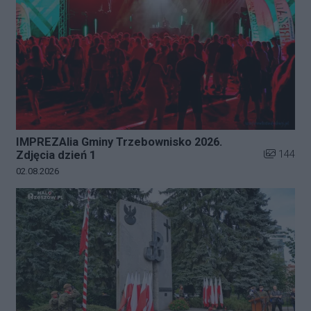
IMPREZAlia Gminy Trzebownisko 2026.
Liczba zdj
144
Zdjęcia dzień 1
Data dodania galerii:
02.08.2026