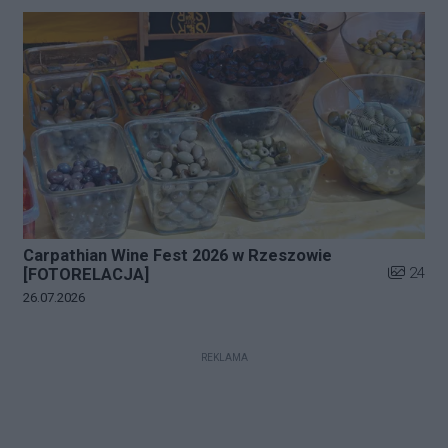
Carpathian Wine Fest 2026 w Rzeszowie
Liczba zd
24
[FOTORELACJA]
Data dodania galerii:
26.07.2026
REKLAMA