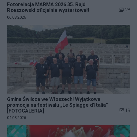
Fotorelacja MARMA 2026 35. Rajd
Liczba zd
28
Rzeszowski oficjalnie wystartował!
Data dodania galerii:
06.08.2026
Gmina Świlcza we Włoszech! Wyjątkowa
promocja na festiwalu „Le Spiagge d’Italia”
Liczba zd
19
[FOTOGALERIA]
Data dodania galerii:
04.08.2026