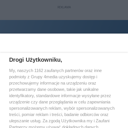
REKLAMA
Drogi Użytkowniku,
My, naszych 1162 zaufanych partnerów oraz inne
podmioty z Grupy 4media uzyskujemy dostęp i
Wydawcą
halorzeszow.pl
jest:
przechowujemy informacje na urządzeniu oraz
STOWARZYSZENIE INICJATYW SPOŁECZNYCH PERSPEKTYWA
przetwarzamy dane osobowe, takie jak unikalne
identyfikatory, standardowe informacje wysyłane przez
Adres do korespondencji:
urządzenie czy dane przeglądania w celu zapewniania
ul. Piastów 3/20
35-077 Rzeszów
spersonalizowanych reklam, wybór spersonalizowanych
treści, pomiar reklam i treści, badanie odbiorców oraz
kontakt@halorzeszow.pl
ulepszanie usług. Za zgodą Użytkownika my i Zaufani
Partnerzy możemy używać dokładnych danych