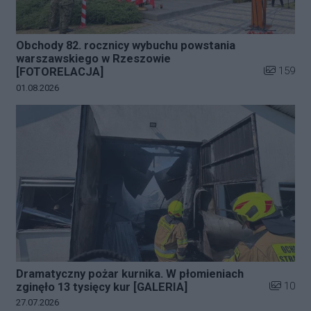
Obchody 82. rocznicy wybuchu powstania
warszawskiego w Rzeszowie
Liczba zdj
159
[FOTORELACJA]
Data dodania galerii:
01.08.2026
Dramatyczny pożar kurnika. W płomieniach
Liczba zd
10
zginęło 13 tysięcy kur [GALERIA]
Data dodania galerii:
27.07.2026