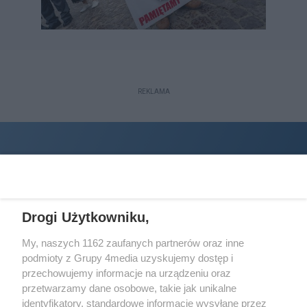
REKLAMA
Drogi Użytkowniku,
My, naszych 1162 zaufanych partnerów oraz inne
podmioty z Grupy 4media uzyskujemy dostęp i
Wydawcą
halorzeszow.pl
jest:
przechowujemy informacje na urządzeniu oraz
STOWARZYSZENIE INICJATYW SPOŁECZNYCH PERSPEKTYWA
przetwarzamy dane osobowe, takie jak unikalne
identyfikatory, standardowe informacje wysyłane przez