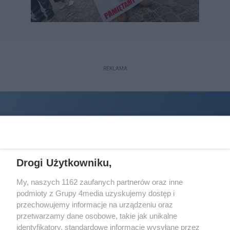
REKLAMA
Drogi Użytkowniku,
My, naszych 1162 zaufanych partnerów oraz inne
podmioty z Grupy 4media uzyskujemy dostęp i
Wydawcą
halorzeszow.pl
jest:
przechowujemy informacje na urządzeniu oraz
STOWARZYSZENIE INICJATYW SPOŁECZNYCH PERSPEKTYWA
przetwarzamy dane osobowe, takie jak unikalne
identyfikatory, standardowe informacje wysyłane przez