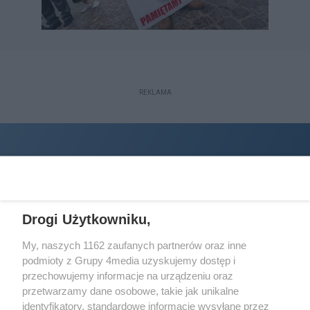
REKLAMA
Drogi Użytkowniku,
My, naszych 1162 zaufanych partnerów oraz inne
podmioty z Grupy 4media uzyskujemy dostęp i
Wydawcą
halorzeszow.pl
jest:
przechowujemy informacje na urządzeniu oraz
STOWARZYSZENIE INICJATYW SPOŁECZNYCH PERSPEKTYWA
przetwarzamy dane osobowe, takie jak unikalne
identyfikatory, standardowe informacje wysyłane przez