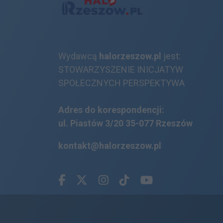
Wydawcą
halorzeszow.pl
jest:
STOWARZYSZENIE INICJATYW
SPOŁECZNYCH PERSPEKTYWA
Adres do korespondencji:
ul. Piastów 3/20
35-077 Rzeszów
kontakt@halorzeszow.pl
Facebook.com
X.com
Instagram.com
Tiktok.com
Youtube.com