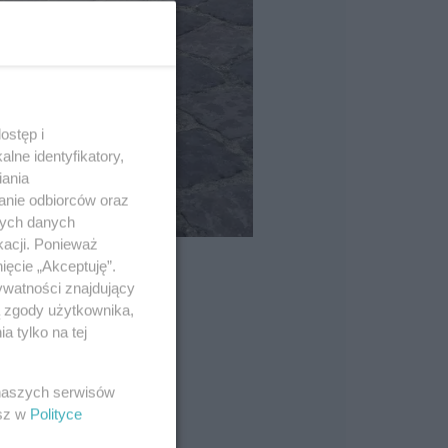
ostęp i
lne identyfikatory,
iania
anie odbiorców oraz
nych danych
kacji. Ponieważ
ięcie „Akceptuję”.
ywatności znajdujący
ą zgody użytkownika,
 tylko na tej
 naszych serwisów
esz w
Polityce