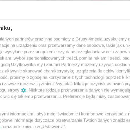
niku,
fanych partnerów oraz inne podmioty z Grupy 4media uzyskujemy d
cje na urządzeniu oraz przetwarzamy dane osobowe, takie jak unika
je wysyłane przez urządzenie czy dane przeglądania w celu zapewn
klam, wybór spersonalizowanych treści, pomiar reklam i treści, bad
 zgodą Użytkownika my i Zaufani Partnerzy możemy używać dokład
az aktywnie skanować charakterystykę urządzenia do celów identyfi
1
/ 30
ść, prosimy o zgodę na korzystanie z tych technologii poprzez klikn
a i zawsze możesz ją zmienić/wycofać klikając przycisk ustawień pr
ogu strony
. Niektóre rodzaje przetwarzania danych nie wymagaj
Autor: Filip Łagowski
iwić się takiemu przetwarzaniu. Preferencje będą miały zastosowania
szymi informacjami, abyś mógł świadomie i komfortowo korzystać z
gółowe informacje dotyczące przetwarzania Twoich danych znajdzi
s
. oraz po kliknięciu w „Ustawienia”.