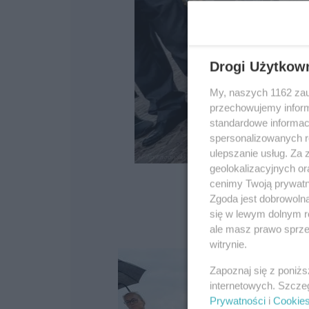
Drogi Użytkow
My, naszych 1162 zau
przechowujemy informa
standardowe informac
spersonalizowanych re
ulepszanie usług. Za
geolokalizacyjnych or
cenimy Twoją prywatno
Zgoda jest dobrowoln
się w lewym dolnym r
ale masz prawo sprzec
witrynie.
Zapoznaj się z poniż
internetowych. Szcze
Prywatności
i
Cookie