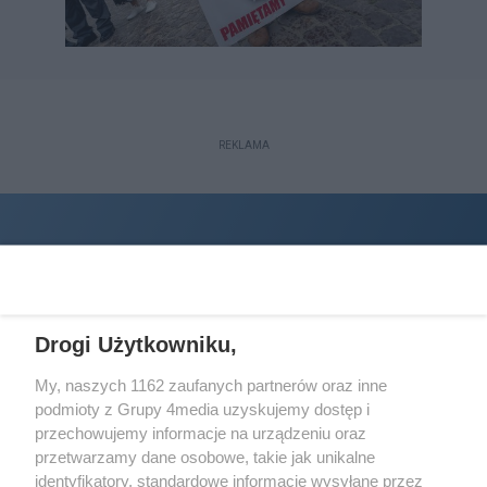
REKLAMA
Drogi Użytkowniku,
My, naszych 1162 zaufanych partnerów oraz inne
podmioty z Grupy 4media uzyskujemy dostęp i
Wydawcą
halorzeszow.pl
jest:
przechowujemy informacje na urządzeniu oraz
STOWARZYSZENIE INICJATYW SPOŁECZNYCH PERSPEKTYWA
przetwarzamy dane osobowe, takie jak unikalne
identyfikatory, standardowe informacje wysyłane przez