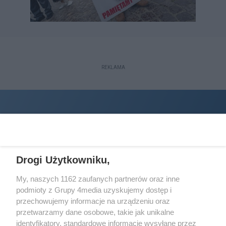
REKLAMA
Drogi Użytkowniku,
My, naszych 1162 zaufanych partnerów oraz inne
podmioty z Grupy 4media uzyskujemy dostęp i
Wydawcą
halorzeszow.pl
jest:
przechowujemy informacje na urządzeniu oraz
STOWARZYSZENIE INICJATYW SPOŁECZNYCH PERSPEKTYWA
przetwarzamy dane osobowe, takie jak unikalne
identyfikatory, standardowe informacje wysyłane przez