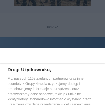
REKLAMA
Drogi Użytkowniku,
My, naszych 1162 zaufanych partnerów oraz inne
podmioty z Grupy 4media uzyskujemy dostęp i
Wydawcą
halorzeszow.pl
jest:
przechowujemy informacje na urządzeniu oraz
STOWARZYSZENIE INICJATYW SPOŁECZNYCH PERSPEKTYWA
przetwarzamy dane osobowe, takie jak unikalne
identyfikatory, standardowe informacje wysyłane przez
Adres do korespondencji:
urządzenie czy dane przeglądania w celu zapewniania