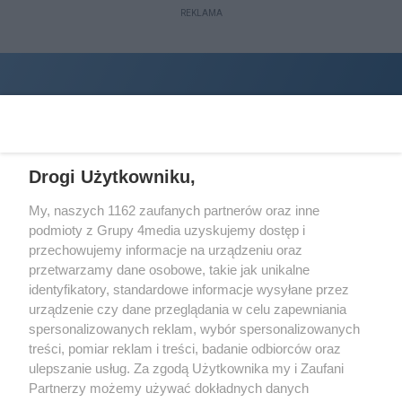
REKLAMA
Drogi Użytkowniku,
My, naszych 1162 zaufanych partnerów oraz inne
podmioty z Grupy 4media uzyskujemy dostęp i
Wydawcą
halorzeszow.pl
jest:
przechowujemy informacje na urządzeniu oraz
STOWARZYSZENIE INICJATYW SPOŁECZNYCH PERSPEKTYWA
przetwarzamy dane osobowe, takie jak unikalne
identyfikatory, standardowe informacje wysyłane przez
Adres do korespondencji:
urządzenie czy dane przeglądania w celu zapewniania
ul. Piastów 3/20
35-077 Rzeszów
spersonalizowanych reklam, wybór spersonalizowanych
treści, pomiar reklam i treści, badanie odbiorców oraz
kontakt@halorzeszow.pl
ulepszanie usług. Za zgodą Użytkownika my i Zaufani
Partnerzy możemy używać dokładnych danych