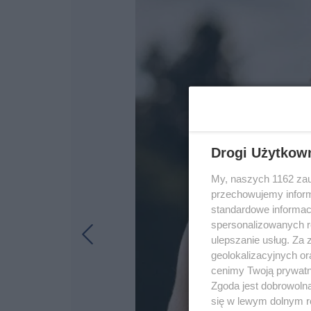
Drogi Użytkow
My, naszych 1162 zau
przechowujemy informa
standardowe informac
spersonalizowanych re
ulepszanie usług. Za
geolokalizacyjnych or
cenimy Twoją prywatno
Zgoda jest dobrowoln
się w lewym dolnym r