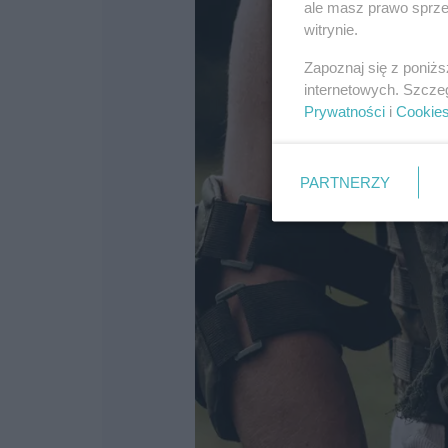
ale masz prawo sprzec
witrynie.
Zapoznaj się z poniż
internetowych. Szcze
Prywatności
i
Cookie
PARTNERZY