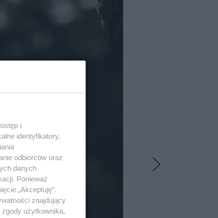
ostęp i
lne identyfikatory,
iania
anie odbiorców oraz
nych danych
kacji. Ponieważ
ięcie „Akceptuję”.
ywatności znajdujący
ą zgody użytkownika,