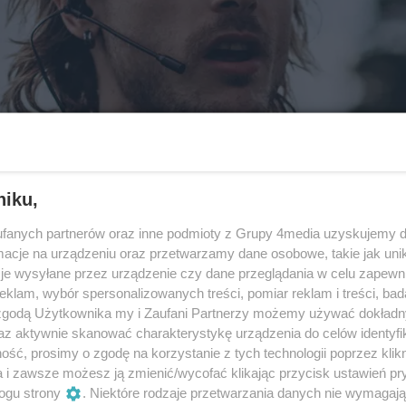
niku,
fanych partnerów oraz inne podmioty z Grupy 4media uzyskujemy d
cje na urządzeniu oraz przetwarzamy dane osobowe, takie jak unika
je wysyłane przez urządzenie czy dane przeglądania w celu zapewn
klam, wybór spersonalizowanych treści, pomiar reklam i treści, bad
 zgodą Użytkownika my i Zaufani Partnerzy możemy używać dokład
az aktywnie skanować charakterystykę urządzenia do celów identyfi
ść, prosimy o zgodę na korzystanie z tych technologii poprzez klikn
a i zawsze możesz ją zmienić/wycofać klikając przycisk ustawień pr
ogu strony
. Niektóre rodzaje przetwarzania danych nie wymagaj