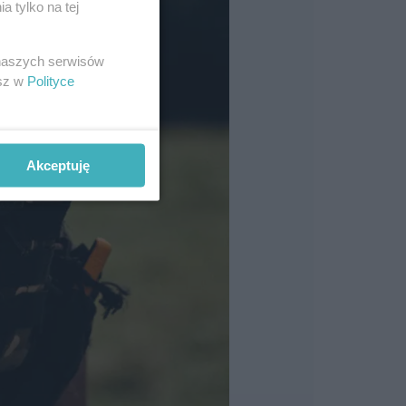
 tylko na tej
 naszych serwisów
esz w
Polityce
Akceptuję