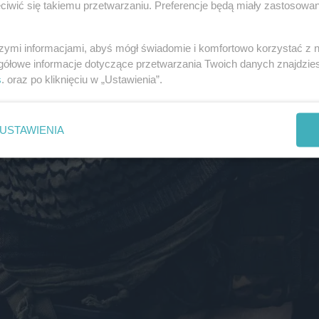
iwić się takiemu przetwarzaniu. Preferencje będą miały zastosowania
szymi informacjami, abyś mógł świadomie i komfortowo korzystać z
gółowe informacje dotyczące przetwarzania Twoich danych znajdzi
s
. oraz po kliknięciu w „Ustawienia”.
USTAWIENIA