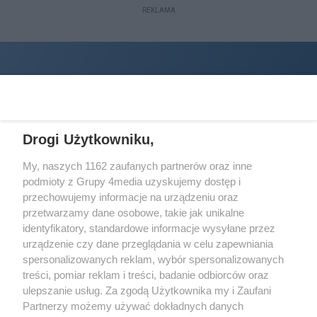
REKLAMA
Drogi Użytkowniku,
My, naszych 1162 zaufanych partnerów oraz inne
podmioty z Grupy 4media uzyskujemy dostęp i
Wydawcą
halorzeszow.pl
jest:
przechowujemy informacje na urządzeniu oraz
STOWARZYSZENIE INICJATYW SPOŁECZNYCH PERSPEKTYWA
przetwarzamy dane osobowe, takie jak unikalne
identyfikatory, standardowe informacje wysyłane przez
Adres do korespondencji:
urządzenie czy dane przeglądania w celu zapewniania
ul. Piastów 3/20
35-077 Rzeszów
spersonalizowanych reklam, wybór spersonalizowanych
treści, pomiar reklam i treści, badanie odbiorców oraz
kontakt@halorzeszow.pl
ulepszanie usług. Za zgodą Użytkownika my i Zaufani
Partnerzy możemy używać dokładnych danych