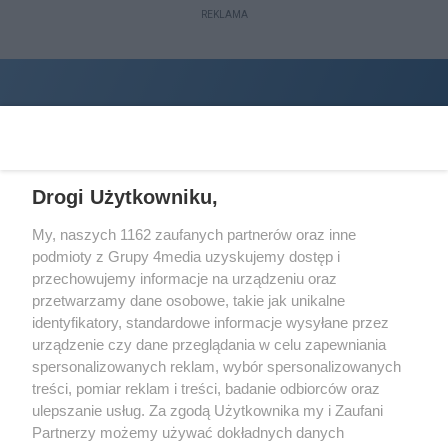
REKLAMA
Drogi Użytkowniku,
My, naszych 1162 zaufanych partnerów oraz inne
podmioty z Grupy 4media uzyskujemy dostęp i
Wydawcą
halorzeszow.pl
jest:
przechowujemy informacje na urządzeniu oraz
STOWARZYSZENIE INICJATYW SPOŁECZNYCH PERSPEKTYWA
przetwarzamy dane osobowe, takie jak unikalne
identyfikatory, standardowe informacje wysyłane przez
Adres do korespondencji:
urządzenie czy dane przeglądania w celu zapewniania
ul. Piastów 3/20
35-077 Rzeszów
spersonalizowanych reklam, wybór spersonalizowanych
treści, pomiar reklam i treści, badanie odbiorców oraz
kontakt@halorzeszow.pl
ulepszanie usług. Za zgodą Użytkownika my i Zaufani
Partnerzy możemy używać dokładnych danych