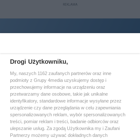
REKLAMA
Drogi Użytkowniku,
My, naszych 1162 zaufanych partnerów oraz inne
podmioty z Grupy 4media uzyskujemy dostęp i
Wydawcą
halorzeszow.pl
jest:
przechowujemy informacje na urządzeniu oraz
STOWARZYSZENIE INICJATYW SPOŁECZNYCH PERSPEKTYWA
przetwarzamy dane osobowe, takie jak unikalne
identyfikatory, standardowe informacje wysyłane przez
Adres do korespondencji:
urządzenie czy dane przeglądania w celu zapewniania
ul. Piastów 3/20
35-077 Rzeszów
spersonalizowanych reklam, wybór spersonalizowanych
treści, pomiar reklam i treści, badanie odbiorców oraz
kontakt@halorzeszow.pl
ulepszanie usług. Za zgodą Użytkownika my i Zaufani
Partnerzy możemy używać dokładnych danych