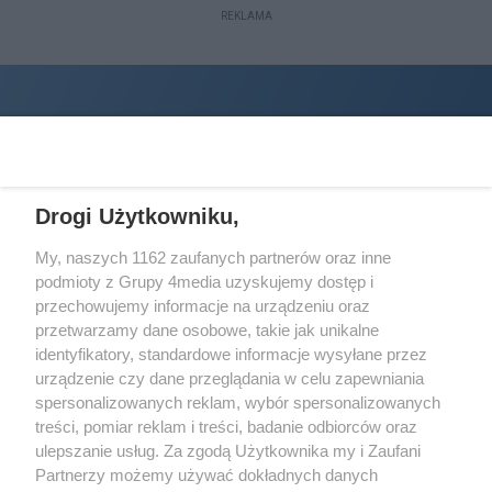
REKLAMA
Drogi Użytkowniku,
My, naszych 1162 zaufanych partnerów oraz inne
podmioty z Grupy 4media uzyskujemy dostęp i
Wydawcą
halorzeszow.pl
jest:
przechowujemy informacje na urządzeniu oraz
STOWARZYSZENIE INICJATYW SPOŁECZNYCH PERSPEKTYWA
przetwarzamy dane osobowe, takie jak unikalne
identyfikatory, standardowe informacje wysyłane przez
Adres do korespondencji:
urządzenie czy dane przeglądania w celu zapewniania
ul. Piastów 3/20
35-077 Rzeszów
spersonalizowanych reklam, wybór spersonalizowanych
treści, pomiar reklam i treści, badanie odbiorców oraz
kontakt@halorzeszow.pl
ulepszanie usług. Za zgodą Użytkownika my i Zaufani
Partnerzy możemy używać dokładnych danych