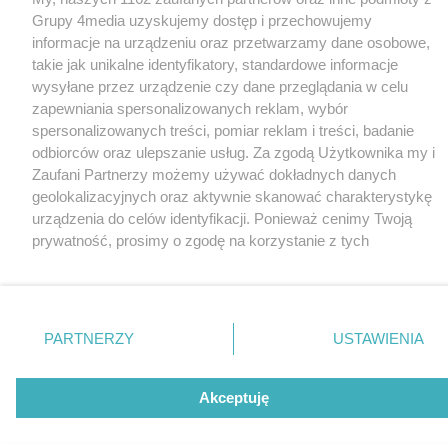
Grupy 4media uzyskujemy dostęp i przechowujemy
informacje na urządzeniu oraz przetwarzamy dane osobowe,
takie jak unikalne identyfikatory, standardowe informacje
wysyłane przez urządzenie czy dane przeglądania w celu
zapewniania spersonalizowanych reklam, wybór
spersonalizowanych treści, pomiar reklam i treści, badanie
odbiorców oraz ulepszanie usług. Za zgodą Użytkownika my i
Zaufani Partnerzy możemy używać dokładnych danych
geolokalizacyjnych oraz aktywnie skanować charakterystykę
urządzenia do celów identyfikacji. Ponieważ cenimy Twoją
prywatność, prosimy o zgodę na korzystanie z tych
technologii poprzez kliknięcie „Akceptuję”. Zgoda jest
dobrowolna i zawsze możesz ją zmienić/wycofać klikając
przycisk ustawień prywatności znajdujący się w lewym
dolnym rogu strony
. Niektóre rodzaje przetwarzania
PARTNERZY
USTAWIENIA
danych nie wymagają zgody użytkownika, ale masz prawo
sprzeciwić się takiemu przetwarzaniu. Preferencje będą miały
zastosowania tylko na tej witrynie.
Akceptuję
Zapoznaj się z poniższymi informacjami, abyś mógł