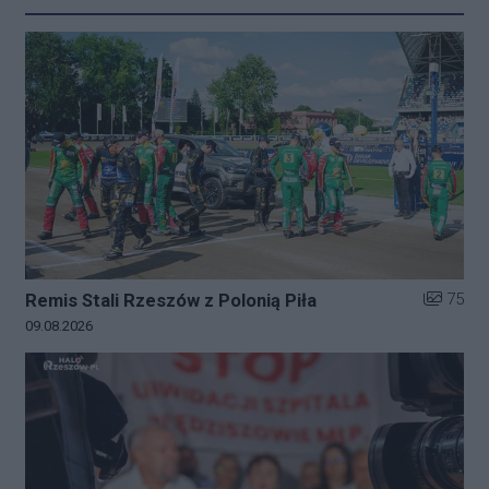
Liczba zd
75
Remis Stali Rzeszów z Polonią Piła
Data dodania galerii:
09.08.2026