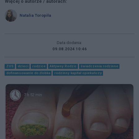
Więcej o autorze / autorach:
Natalia Toropiła
Data dodania:
09.08.2024 10:46
ZUS
dzieci
rodzice
Aktywny Rodzic
świadczenia rodzinne
dofinansowanie do żłobka
rodzinny kapitał opiekuńczy
7 h 52 min