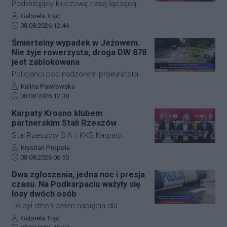
Podróżujący kluczową trasą łączącą
służby ratunkowe, a poszkodowany
Jasło z Gorlicami muszą uzbroić się w
Autor artykułu:
Gabriela Trąd
kierowca jednośladu trafił pod opiekę
Data dodania artykułu:
cierpliwość. Niespodziewane
08.08.2026 12:44
lekarzy. Na kluczowym odcinku trasy
zdarzenie drogowe w miejscowości
Śmiertelny wypadek w Jeżowem.
wprowadzono czasową organizację
Przysieki doprowadziło do utrudnień na
Nie żyje rowerzysta, droga DW 878
ruchu.
drodze krajowej nr 28. Na miejscu
jest zablokowana
natychmiast pojawiła się policja, która
Policjanci pod nadzorem prokuratora
wprowadziła zmianę w organizacji
ustalają szczegółowe okoliczności
Autor artykułu:
Kalina Pawłowska
ruchu, by zabezpieczyć teren i uniknąć
Data dodania artykułu:
tragicznego wypadku, do którego
08.08.2026 12:38
kolejnych niebezpiecznych sytuacji.
doszło dzisiaj rano w miejscowości
Karpaty Krosno klubem
Jeżowe w powiecie niżańskim. W
partnerskim Stali Rzeszów
wyniku zderzenia samochodu
Stal Rzeszów S.A. i KKS Karpaty
osobowego z rowerzystą, śmierć na
Krosno rozpoczęły oficjalną
Autor artykułu:
Krystian Propola
miejscu poniósł kierujący jednośladem.
Data dodania artykułu:
współpracę. Kluby podpisały
08.08.2026 06:50
Droga wojewódzka nr 878 jest
długoterminową umowę partnerską,
Dwa zgłoszenia, jedna noc i presja
całkowicie zablokowana.
która ma obejmować m.in. wymianę
czasu. Na Podkarpaciu ważyły się
doświadczeń, rozwój szkolenia
losy dwóch osób
młodzieży oraz obserwację i
To był dzień pełen napięcia dla
pozyskiwanie utalentowanych
funkcjonariuszy z powiatu niżańskiego.
Autor artykułu:
Gabriela Trąd
zawodników z regionu.