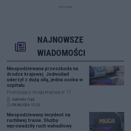
REKLAMA
NAJNOWSZE
Rozwiń
Poprzednie
Następne
Kliknij aby 
K
WIADOMOŚCI
Niespodziewana przeszkoda na
drodze krajowej. Jednoślad
uderzył z dużą siłą, jedna osoba w
szpitalu
Podróżujący drogą krajową nr 77
muszą liczyć się z nagłymi
Autor artykułu:
Gabriela Trąd
Data dodania artykułu:
utrudnieniami. W okolicach
09.08.2026 12:23
miejscowości Jelna doszło do
Niespodziewany incydent na
niebezpiecznego zdarzenia z udziałem
ruchliwej trasie. Służby
motocyklisty oraz leśnej zwierzyny. Na
wprowadziły ruch wahadłowy
miejsce natychmiast skierowano