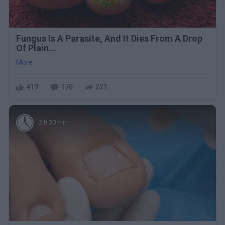
Fungus Is A Parasite, And It Dies From A Drop
Of Plain...
More
419
176
221
2 h 30 min