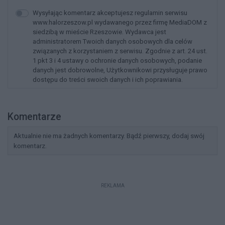
Wysyłając komentarz akceptujesz regulamin serwisu
www.halorzeszow.pl wydawanego przez firmę MediaDOM z
siedzibą w mieście Rzeszowie. Wydawca jest
administratorem Twoich danych osobowych dla celów
związanych z korzystaniem z serwisu. Zgodnie z art. 24 ust.
1 pkt 3 i 4 ustawy o ochronie danych osobowych, podanie
danych jest dobrowolne, Użytkownikowi przysługuje prawo
dostępu do treści swoich danych i ich poprawiania.
Komentarze
Aktualnie nie ma żadnych komentarzy. Bądź pierwszy, dodaj swój
komentarz.
REKLAMA