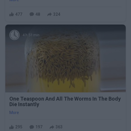
477
48
324
4 h 51 min
One Teaspoon And All The Worms In The Body
Die Instantly
More
295
197
363