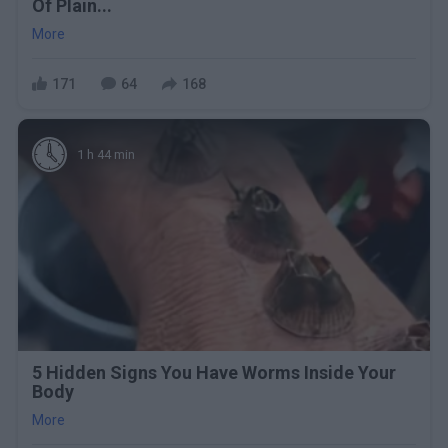
Of Plain...
More
171
64
168
1 h 44 min
5 Hidden Signs You Have Worms Inside Your
Body
More