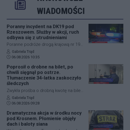
Rozwiń
Poprzednie
Następne
Kliknij aby 
K
WIADOMOŚCI
Poranny incydent na DK19 pod
Rzeszowem. Służby w akcji, ruch
odbywa się z utrudnieniami
Poranne podróże drogą krajową nr 19
w okolicach Rzeszowa zostały nagle
Autor artykułu:
Gabriela Trąd
Data dodania artykułu:
zakłócone przez niebezpieczne
06.08.2026 10:35
zdarzenie drogowe. W miejscowości
Poprosił o drobne na bilet, po
Boguchwała doszło do zderzenia
chwili sięgnął po ostrze.
samochodu osobowego z rowerzystą.
Tłumaczenie 34-latka zaskoczyło
Na miejscu pracują służby ratunkowe, a
śledczych
policja prowadzi czynności
Zwykła prośba o drobną kwotę na bilet
wyjaśniające i dba o zachowanie
w ułamku sekundy przerodziła się w
Autor artykułu:
Gabriela Trąd
płynności przejazdu.
Data dodania artykułu:
groźną sytuację. Na ulicy Okulickiego w
06.08.2026 09:28
Stalowej Woli doszło do zdarzenia,
Dramatyczna akcja w środku nocy
które znajdzie swój finał w sądzie.
pod Krosnem. Płomienie objęły
Mężczyzna, który wymachiwał wobec
dach i baloty siana
przechodnia scyzorykiem, po