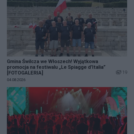
Gmina Świlcza we Włoszech! Wyjątkowa
promocja na festiwalu „Le Spiagge d’Italia”
Liczba zd
19
[FOTOGALERIA]
Data dodania galerii:
04.08.2026