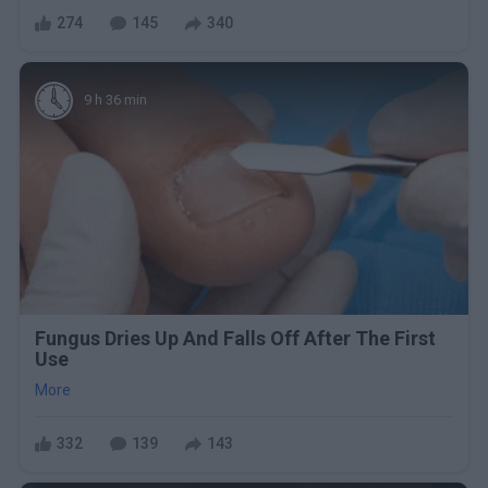
274
145
340
9 h 36 min
Fungus Dries Up And Falls Off After The First
Use
More
332
139
143