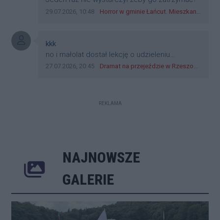
Data dodania komentarza:
Źródło komentarza:
29.07.2026, 10:48
Horror w gminie Łańcut. Mieszkaniec Rzeszowa terroryzował rodzinę nożem i zaatakował policjantów! [VIDEO]
Autor komentarza:
kkk
Treść komentarza:
no i małolat dostał lekcję o udzieleniu
pierwszeństwa
Data dodania komentarza:
Źródło komentarza:
27.07.2026, 20:45
Dramat na przejeździe w Rzeszowie. 16-latek na hulajnodze wjechał wprost pod szynobus
REKLAMA
NAJNOWSZE
Poprzednie
Następne
Kliknij 
GALERIE