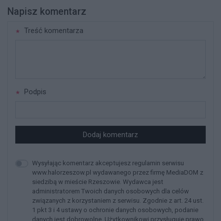
Napisz komentarz
Treść komentarza
Podpis
Dodaj komentarz
Wysyłając komentarz akceptujesz regulamin serwisu
www.halorzeszow.pl wydawanego przez firmę MediaDOM z
siedzibą w mieście Rzeszowie. Wydawca jest
administratorem Twoich danych osobowych dla celów
związanych z korzystaniem z serwisu. Zgodnie z art. 24 ust.
1 pkt 3 i 4 ustawy o ochronie danych osobowych, podanie
danych jest dobrowolne, Użytkownikowi przysługuje prawo