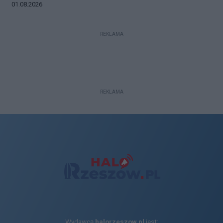
Data dodania galerii:
01.08.2026
REKLAMA
REKLAMA
Wydawcą
halorzeszow.pl
jest: