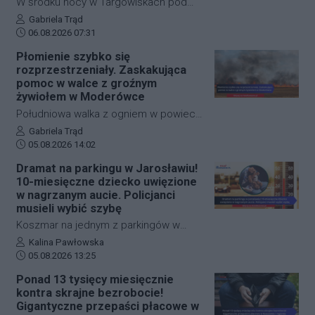
W środku nocy w Targowiskach pod
zatrzymaniu przez policję przekonywał,
Krosnem doszło do groźnego pożaru
Autor artykułu:
Gabriela Trąd
że cała sytuacja była jedynie
Data dodania artykułu:
na terenie stadniny koni. Ogień z
06.08.2026 07:31
niegroźnym żartem. Śledczy mieli
palących się balotów siana przeniósł
Płomienie szybko się
jednak na ten temat zupełnie inne
się na budynek, w którym znajdowały
rozprzestrzeniały. Zaskakująca
zdanie.
się dziesiątki zwierząt. Dzięki
pomoc w walce z groźnym
błyskawicznej i zdecydowanej akcji
żywiołem w Moderówce
strażaków udało się opanować sytuację
Południowa walka z ogniem w powiecie
i zapobiec najgorszemu.
krośnieńskim wymagała
Autor artykułu:
Gabriela Trąd
Data dodania artykułu:
natychmiastowej interwencji służb
05.08.2026 14:02
ratunkowych. W miejscowości
Dramat na parkingu w Jarosławiu!
Moderówka doszło do rozległego
10-miesięczne dziecko uwięzione
pożaru ścierniska, który ze względu na
w nagrzanym aucie. Policjanci
panujące warunki zaczął się
musieli wybić szybę
gwałtownie rozprzestrzeniać. W akcji
Koszmar na jednym z parkingów w
gaśniczej wzięło udział aż siedem
Jarosławiu. Młoda matka przypadkowo
Autor artykułu:
Kalina Pawłowska
zastępów straży pożarnej, a
Data dodania artykułu:
zatrzasnęła kluczyki w samochodzie, w
05.08.2026 13:25
przełomowy dla opanowania sytuacji
którym znajdowało się jej 10-
Ponad 13 tysięcy miesięcznie
okazał się manewr wykonany przez
miesięczne dziecko. Wskutek upału
kontra skrajne bezrobocie!
jednego z miejscowych rolników.
temperatura w pojeździe rosła z minuty
Gigantyczne przepaści płacowe w