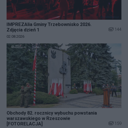
IMPREZAlia Gminy Trzebownisko 2026.
Liczba zdj
144
Zdjęcia dzień 1
Data dodania galerii:
02.08.2026
Obchody 82. rocznicy wybuchu powstania
warszawskiego w Rzeszowie
Liczba zdj
159
[FOTORELACJA]