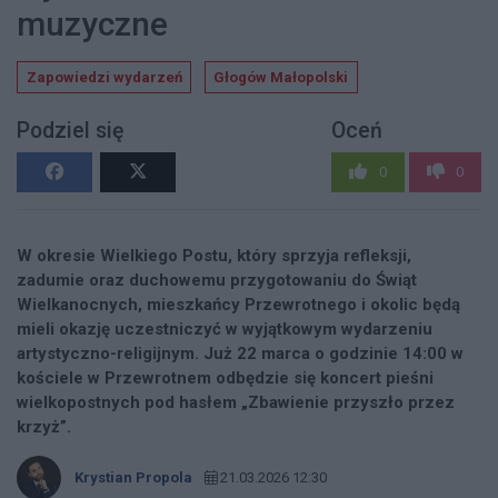
muzyczne
Zapowiedzi wydarzeń
Głogów Małopolski
Podziel się
Oceń
0
0
W okresie Wielkiego Postu, który sprzyja refleksji,
zadumie oraz duchowemu przygotowaniu do Świąt
Wielkanocnych, mieszkańcy Przewrotnego i okolic będą
mieli okazję uczestniczyć w wyjątkowym wydarzeniu
artystyczno-religijnym. Już 22 marca o godzinie 14:00 w
kościele w Przewrotnem odbędzie się koncert pieśni
wielkopostnych pod hasłem „Zbawienie przyszło przez
krzyż”.
Krystian Propola
21.03.2026 12:30