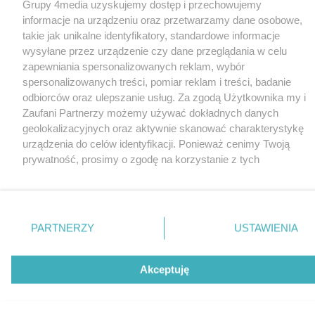
Grupy 4media uzyskujemy dostęp i przechowujemy
informacje na urządzeniu oraz przetwarzamy dane osobowe,
takie jak unikalne identyfikatory, standardowe informacje
wysyłane przez urządzenie czy dane przeglądania w celu
zapewniania spersonalizowanych reklam, wybór
spersonalizowanych treści, pomiar reklam i treści, badanie
odbiorców oraz ulepszanie usług. Za zgodą Użytkownika my i
Zaufani Partnerzy możemy używać dokładnych danych
geolokalizacyjnych oraz aktywnie skanować charakterystykę
urządzenia do celów identyfikacji. Ponieważ cenimy Twoją
prywatność, prosimy o zgodę na korzystanie z tych
technologii poprzez kliknięcie „Akceptuję”. Zgoda jest
dobrowolna i zawsze możesz ją zmienić/wycofać klikając
przycisk ustawień prywatności znajdujący się w lewym
dolnym rogu strony
. Niektóre rodzaje przetwarzania
PARTNERZY
USTAWIENIA
danych nie wymagają zgody użytkownika, ale masz prawo
sprzeciwić się takiemu przetwarzaniu. Preferencje będą miały
zastosowania tylko na tej witrynie.
Akceptuję
Zapoznaj się z poniższymi informacjami, abyś mógł
świadomie i komfortowo korzystać z naszych serwisów