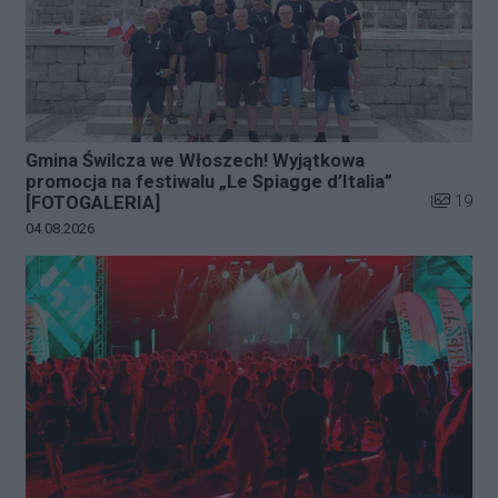
Gmina Świlcza we Włoszech! Wyjątkowa
promocja na festiwalu „Le Spiagge d’Italia”
Liczba zd
19
[FOTOGALERIA]
Data dodania galerii:
04.08.2026