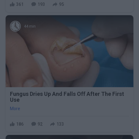
361
193
95
44 min
Fungus Dries Up And Falls Off After The First
Use
More
186
92
133