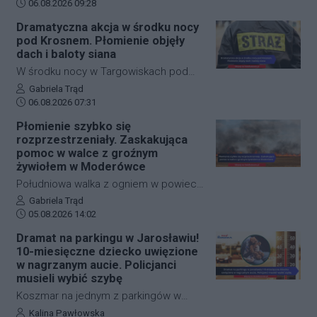
płynności przejazdu.
Data dodania artykułu:
groźną sytuację. Na ulicy Okulickiego w
06.08.2026 09:28
Stalowej Woli doszło do zdarzenia,
Dramatyczna akcja w środku nocy
które znajdzie swój finał w sądzie.
pod Krosnem. Płomienie objęły
Mężczyzna, który wymachiwał wobec
dach i baloty siana
przechodnia scyzorykiem, po
W środku nocy w Targowiskach pod
zatrzymaniu przez policję przekonywał,
Krosnem doszło do groźnego pożaru
Autor artykułu:
Gabriela Trąd
że cała sytuacja była jedynie
Data dodania artykułu:
na terenie stadniny koni. Ogień z
06.08.2026 07:31
niegroźnym żartem. Śledczy mieli
palących się balotów siana przeniósł
Płomienie szybko się
jednak na ten temat zupełnie inne
się na budynek, w którym znajdowały
rozprzestrzeniały. Zaskakująca
zdanie.
się dziesiątki zwierząt. Dzięki
pomoc w walce z groźnym
błyskawicznej i zdecydowanej akcji
żywiołem w Moderówce
strażaków udało się opanować sytuację
Południowa walka z ogniem w powiecie
i zapobiec najgorszemu.
krośnieńskim wymagała
Autor artykułu:
Gabriela Trąd
Data dodania artykułu:
natychmiastowej interwencji służb
05.08.2026 14:02
ratunkowych. W miejscowości
Dramat na parkingu w Jarosławiu!
Moderówka doszło do rozległego
10-miesięczne dziecko uwięzione
pożaru ścierniska, który ze względu na
w nagrzanym aucie. Policjanci
panujące warunki zaczął się
musieli wybić szybę
gwałtownie rozprzestrzeniać. W akcji
Koszmar na jednym z parkingów w
gaśniczej wzięło udział aż siedem
Jarosławiu. Młoda matka przypadkowo
Autor artykułu:
Kalina Pawłowska