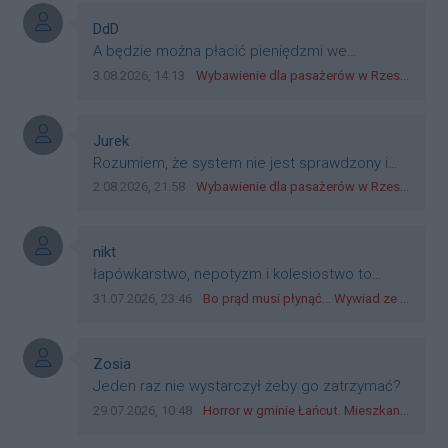
Autor komentarza:
DdD
Treść komentarza:
A będzie można płacić pieniędzmi we
wszystkich? Bo banknoty emitowane przez
Data dodania komentarza:
Źródło komentarza:
3.08.2026, 14:13
Wybawienie dla pasażerów w Rzeszowie? W mieście ruszyły testy nowego rozwiązania
Narodowy Bank Polski, są prawnym środkiem
płatniczym w Polsce, a nie jakieś telefony,
plastik czy inne bliki. Zakrawa na
Autor komentarza:
Jurek
dyskryminację.
Treść komentarza:
Rozumiem, że system nie jest sprawdzony i
przetestowany. Wybieram się z mim młodym
Data dodania komentarza:
Źródło komentarza:
2.08.2026, 21:58
Wybawienie dla pasażerów w Rzeszowie? W mieście ruszyły testy nowego rozwiązania
do szkoły, zobaczymy jak to ztm, gmina
boguchwała i inne zajęte w tej całej organizacji
przejazdów dadzą radę. Albo ogarną, jak to
Autor komentarza:
nikt
teraz młode ludzie mówią.
Treść komentarza:
łapówkarstwo, nepotyzm i kolesiostwo to
norma w pge dystrybucja rzeszów, takie ***e
Data dodania komentarza:
Źródło komentarza:
31.07.2026, 23:46
Bo prąd musi płynąć... Wywiad ze Zbigniewem Możdżeniem - Dyrektorem Generalnym Oddziału PGE Dystrybucja w Rzeszowie
jak wozowicz czy rybarczyk lub kutyła
cieleckiz dupo na głowie nadal pracują bo to
zagorzali pisowcy
Autor komentarza:
Zosia
Treść komentarza:
Jeden raz nie wystarczył żeby go zatrzymać?
Data dodania komentarza:
Źródło komentarza:
29.07.2026, 10:48
Horror w gminie Łańcut. Mieszkaniec Rzeszowa terroryzował rodzinę nożem i zaatakował policjantów! [VIDEO]