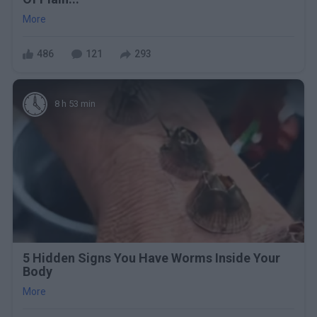
More
486
121
293
8 h 53 min
5 Hidden Signs You Have Worms Inside Your
Body
More