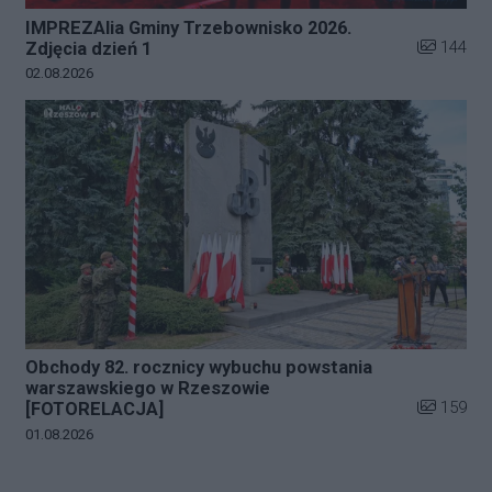
IMPREZAlia Gminy Trzebownisko 2026.
Liczba zdj
144
Zdjęcia dzień 1
Data dodania galerii:
02.08.2026
Obchody 82. rocznicy wybuchu powstania
warszawskiego w Rzeszowie
Liczba zdj
159
[FOTORELACJA]
Data dodania galerii:
01.08.2026