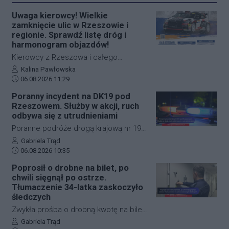
Uwaga kierowcy! Wielkie
zamknięcie ulic w Rzeszowie i
regionie. Sprawdź listę dróg i
harmonogram objazdów!
Kierowcy z Rzeszowa i całego
Podkarpacia muszą przygotować się
Autor artykułu:
Kalina Pawłowska
Data dodania artykułu:
na spore utrudnienia na drogach. W
06.08.2026 11:29
dniach 6–8 sierpnia 2026 roku
Poranny incydent na DK19 pod
odbędzie się MARMA 35. Rajd
Rzeszowem. Służby w akcji, ruch
Rzeszowski. Jedna z największych
odbywa się z utrudnieniami
imprez motorowych w Polsce oznacza
Poranne podróże drogą krajową nr 19
czasowe wyłączenia z ruchu wielu
w okolicach Rzeszowa zostały nagle
Autor artykułu:
Gabriela Trąd
kluczowych odcinków oraz całych ulic
Data dodania artykułu:
zakłócone przez niebezpieczne
06.08.2026 10:35
w ścisłym centrum stolicy regionu.
zdarzenie drogowe. W miejscowości
Poprosił o drobne na bilet, po
Sprawdź dokładnie harmonogram i
Boguchwała doszło do zderzenia
chwili sięgnął po ostrze.
wyznaczone objazdy, aby nie utknąć w
samochodu osobowego z rowerzystą.
Tłumaczenie 34-latka zaskoczyło
korkach!
Na miejscu pracują służby ratunkowe, a
śledczych
policja prowadzi czynności
Zwykła prośba o drobną kwotę na bilet
wyjaśniające i dba o zachowanie
w ułamku sekundy przerodziła się w
Autor artykułu:
Gabriela Trąd