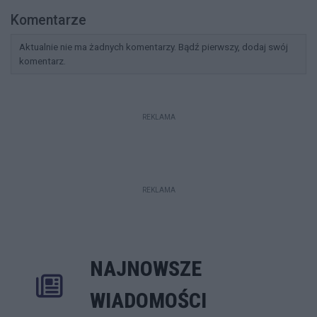
Komentarze
Aktualnie nie ma żadnych komentarzy. Bądź pierwszy, dodaj swój
komentarz.
REKLAMA
REKLAMA
NAJNOWSZE
Rozwiń
Poprzednie
Następne
Kliknij aby 
K
WIADOMOŚCI