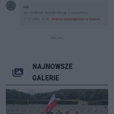
Autor komentarza:
kkk
Treść komentarza:
no i małolat dostał lekcję o udzieleniu
pierwszeństwa
Data dodania komentarza:
Źródło komentarza:
27.07.2026, 20:45
Dramat na przejeździe w Rzeszowie. 16-latek na hulajnodze wjechał wprost pod szynobus
REKLAMA
NAJNOWSZE
Poprzednie
Następne
Kliknij 
GALERIE