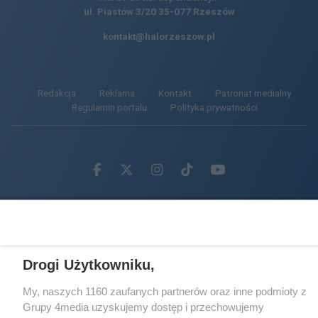
ul. Piastów 3/20
35-077 Rzeszów
kontakt@halorzeszow.pl
Redakcja
Reklama
Kontakt
Patronat medialny
Regulamin portalu
Polityka prywatności
Facebook.com
X.com
Instagram.com
Tiktok.com
Youtube.com
CMS portalu
przygotowany przez
Loaded
:
Unmute
59.37%
Drogi Użytkowniku,
My, naszych 1160 zaufanych partnerów oraz inne podmioty z
Grupy 4media uzyskujemy dostęp i przechowujemy