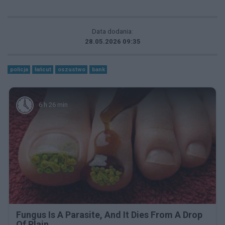
Data dodania:
28.05.2026 09:35
policja
łańcut
oszustwo
bank
6 h 26 min
Fungus Is A Parasite, And It Dies From A Drop
Of Plain...