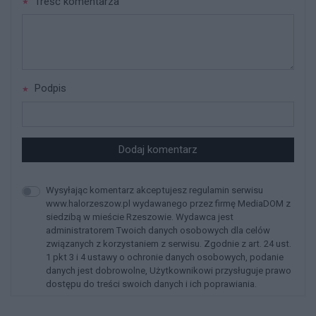
Treść komentarza
Podpis
Dodaj komentarz
Wysyłając komentarz akceptujesz regulamin serwisu
www.halorzeszow.pl wydawanego przez firmę MediaDOM z
siedzibą w mieście Rzeszowie. Wydawca jest
administratorem Twoich danych osobowych dla celów
związanych z korzystaniem z serwisu. Zgodnie z art. 24 ust.
1 pkt 3 i 4 ustawy o ochronie danych osobowych, podanie
danych jest dobrowolne, Użytkownikowi przysługuje prawo
dostępu do treści swoich danych i ich poprawiania.