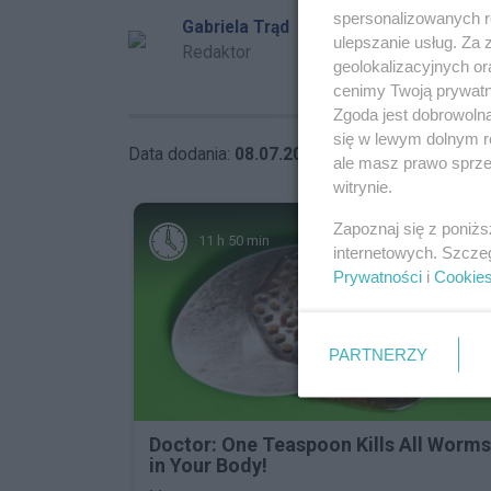
spersonalizowanych re
Gabriela Trąd
ulepszanie usług. Za
Redaktor
geolokalizacyjnych or
cenimy Twoją prywatno
Zgoda jest dobrowoln
się w lewym dolnym r
Data dodania:
08.07.2026 10:45
ale masz prawo sprzec
witrynie.
Zapoznaj się z poniż
11 h 50 min
internetowych. Szcze
Prywatności
i
Cookie
PARTNERZY
Doctor: One Teaspoon Kills All Worms
in Your Body!