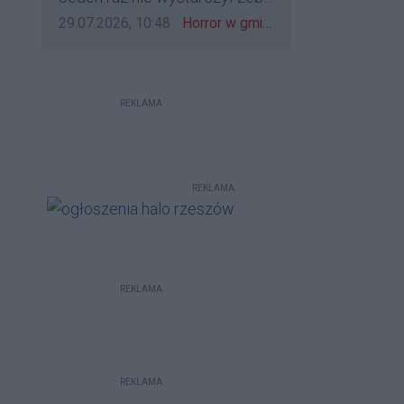
bo to zagorzali pisowcy
go zatrzymać?
Data dodania komentarza:
Źródło komentarza:
29.07.2026, 10:48
Horror w gminie Łańcut. Mieszkaniec Rzeszowa terroryzował rodzinę nożem i zaatakował policjantów! [VIDEO]
REKLAMA
REKLAMA
REKLAMA
REKLAMA