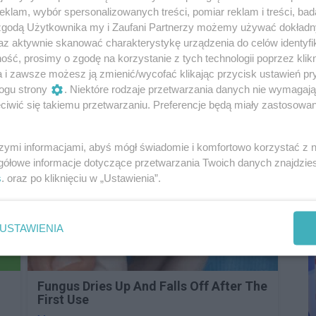
klam, wybór spersonalizowanych treści, pomiar reklam i treści, bad
 zgodą Użytkownika my i Zaufani Partnerzy możemy używać dokład
az aktywnie skanować charakterystykę urządzenia do celów identyfi
ść, prosimy o zgodę na korzystanie z tych technologii poprzez klikn
a i zawsze możesz ją zmienić/wycofać klikając przycisk ustawień pr
ogu strony
. Niektóre rodzaje przetwarzania danych nie wymagaj
iwić się takiemu przetwarzaniu. Preferencje będą miały zastosowania
szymi informacjami, abyś mógł świadomie i komfortowo korzystać z
9 h 13 min
P
gółowe informacje dotyczące przetwarzania Twoich danych znajdzi
R
s
. oraz po kliknięciu w „Ustawienia”.
D
USTAWIENIA
Fungus Dries Up And Falls Off After The
First Use