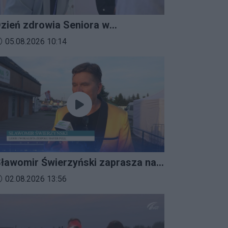
zień zdrowia Seniora w
ratkowicach
ata dodania materiału wideo:
05.08.2026 10:14
ławomir Świerzyński zaprasza na
mprezalia 2026
ata dodania materiału wideo:
02.08.2026 13:56