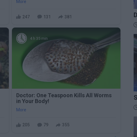
More
D
247
131
381
B
D
4 h 35 min
Doctor: One Teaspoon Kills All Worms
S
in Your Body!
I
D
More
205
79
355