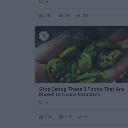
More
240
78
231
11 h 52 min
Stop Eating These 3 Foods That Are
Known to Cause Parasites
More
373
114
92