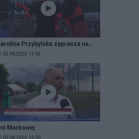
arolina Przybylska zaprasza na
mprezalia 2026
ata dodania materiału wideo:
02.08.2026 13:56
ni Markowej
ata dodania materiału wideo:
02.08.2026 13:55