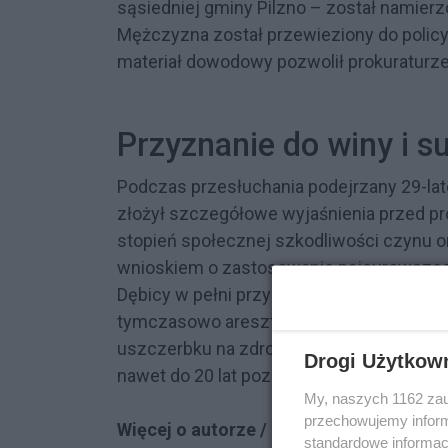
sąsiedniej gminy Pilzno – został namier
Mężczyzna został przewieziony do policy
materiał dowodowy pozwolił prokuraturze
Przyznanie do winy i 
Podczas przesłuchania podejrzany 29-la
złożył szczegółowe wyjaśnienia przed pr
stopień społecznej szkodliwości czynu o
wnioskiem o zastosowanie najsurowsze
Dębicy w pełni przychylił się do tego wni
tymczasowo aresztowany na okres trzec
uszczerbku na zdrowiu, zgodnie z polsk
Drogi Użytkow
nawet do 20 lat pozbawienia wolności.
My, naszych 1162 zau
przechowujemy informa
Więcej o autorze / autorach:
standardowe informac