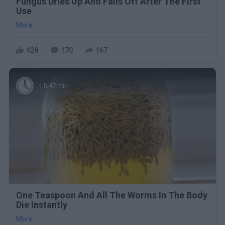
Fungus Dries Up And Falls Off After The First
Use
More
428
170
167
1 h 47 min
One Teaspoon And All The Worms In The Body
Die Instantly
More