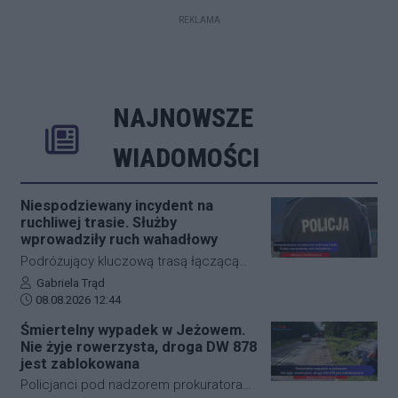
REKLAMA
NAJNOWSZE
Rozwiń
Poprzednie
Następne
Kliknij aby 
K
WIADOMOŚCI
Niespodziewany incydent na
ruchliwej trasie. Służby
wprowadziły ruch wahadłowy
Podróżujący kluczową trasą łączącą
Jasło z Gorlicami muszą uzbroić się w
Autor artykułu:
Gabriela Trąd
Data dodania artykułu:
cierpliwość. Niespodziewane
08.08.2026 12:44
zdarzenie drogowe w miejscowości
Śmiertelny wypadek w Jeżowem.
Przysieki doprowadziło do utrudnień na
Nie żyje rowerzysta, droga DW 878
drodze krajowej nr 28. Na miejscu
jest zablokowana
natychmiast pojawiła się policja, która
Policjanci pod nadzorem prokuratora
wprowadziła zmianę w organizacji