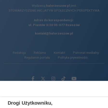
Wydawcą
halorzeszow.pl
jest:
STOWARZYSZENIE INICJATYW SPOŁECZNYCH PERSPEKTYWA
Adres do korespondencji:
ul. Piastów 3/20
35-077 Rzeszów
kontakt@halorzeszow.pl
Redakcja
Reklama
Kontakt
Patronat medialny
Regulamin portalu
Polityka prywatności
Facebook.com
X.com
Instagram.com
Tiktok.com
Youtube.com
CMS portalu
przygotowany przez
Drogi Użytkowniku,
Loaded
:
Unmute