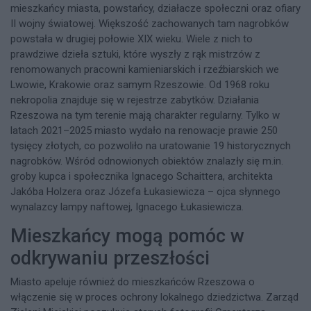
mieszkańcy miasta, powstańcy, działacze społeczni oraz ofiary
II wojny światowej. Większość zachowanych tam nagrobków
powstała w drugiej połowie XIX wieku. Wiele z nich to
prawdziwe dzieła sztuki, które wyszły z rąk mistrzów z
renomowanych pracowni kamieniarskich i rzeźbiarskich we
Lwowie, Krakowie oraz samym Rzeszowie. Od 1968 roku
nekropolia znajduje się w rejestrze zabytków. Działania
Rzeszowa na tym terenie mają charakter regularny. Tylko w
latach 2021–2025 miasto wydało na renowacje prawie 250
tysięcy złotych, co pozwoliło na uratowanie 19 historycznych
nagrobków. Wśród odnowionych obiektów znalazły się m.in.
groby kupca i społecznika Ignacego Schaittera, architekta
Jakóba Holzera oraz Józefa Łukasiewicza – ojca słynnego
wynalazcy lampy naftowej, Ignacego Łukasiewicza.
Mieszkańcy mogą pomóc w
odkrywaniu przeszłości
Miasto apeluje również do mieszkańców Rzeszowa o
włączenie się w proces ochrony lokalnego dziedzictwa. Zarząd