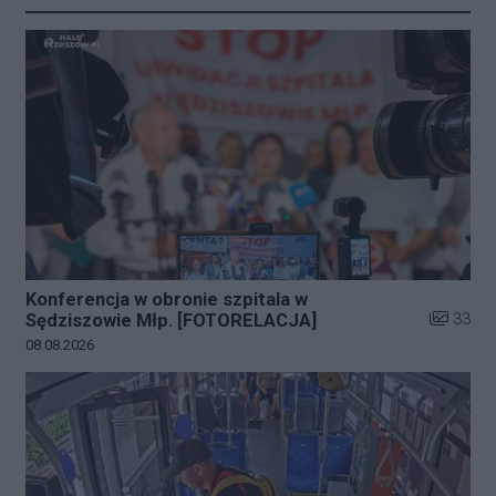
Konferencja w obronie szpitala w
Liczba zd
33
Sędziszowie Młp. [FOTORELACJA]
Data dodania galerii:
08.08.2026