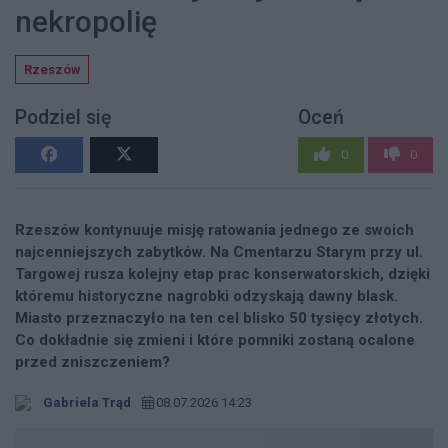
nekropolię
Rzeszów
Podziel się
Oceń
0
0
Rzeszów kontynuuje misję ratowania jednego ze swoich
najcenniejszych zabytków. Na Cmentarzu Starym przy ul.
Targowej rusza kolejny etap prac konserwatorskich, dzięki
któremu historyczne nagrobki odzyskają dawny blask.
Miasto przeznaczyło na ten cel blisko 50 tysięcy złotych.
Co dokładnie się zmieni i które pomniki zostaną ocalone
przed zniszczeniem?
Gabriela Trąd
08.07.2026 14:23