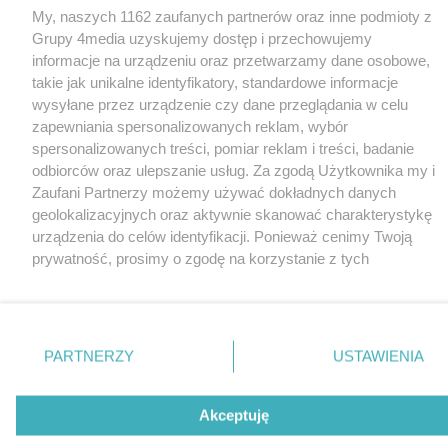
100.00%
My, naszych 1162 zaufanych partnerów oraz inne podmioty z
Grupy 4media uzyskujemy dostęp i przechowujemy
informacje na urządzeniu oraz przetwarzamy dane osobowe,
takie jak unikalne identyfikatory, standardowe informacje
wysyłane przez urządzenie czy dane przeglądania w celu
zapewniania spersonalizowanych reklam, wybór
spersonalizowanych treści, pomiar reklam i treści, badanie
odbiorców oraz ulepszanie usług. Za zgodą Użytkownika my i
Zaufani Partnerzy możemy używać dokładnych danych
geolokalizacyjnych oraz aktywnie skanować charakterystykę
urządzenia do celów identyfikacji. Ponieważ cenimy Twoją
prywatność, prosimy o zgodę na korzystanie z tych
technologii poprzez kliknięcie „Akceptuję”. Zgoda jest
dobrowolna i zawsze możesz ją zmienić/wycofać klikając
przycisk ustawień prywatności znajdujący się w lewym
dolnym rogu strony
. Niektóre rodzaje przetwarzania
PARTNERZY
USTAWIENIA
danych nie wymagają zgody użytkownika, ale masz prawo
sprzeciwić się takiemu przetwarzaniu. Preferencje będą miały
zastosowania tylko na tej witrynie.
Akceptuję