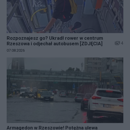
Rozpoznajesz go? Ukradł rower w centrum
Liczba z
4
Rzeszowa i odjechał autobusem [ZDJĘCIA]
Data dodania galerii:
07.08.2026
Armagedon w Rzeszowie! Potężna ulewa