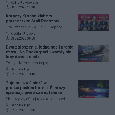
ustalają szczegółowe okoliczności
Autor artykułu:
Kalina Pawłowska
ruchu, by zabezpieczyć teren i uniknąć
Data dodania artykułu:
tragicznego wypadku, do którego
08.08.2026 12:38
kolejnych niebezpiecznych sytuacji.
doszło dzisiaj rano w miejscowości
Karpaty Krosno klubem
Jeżowe w powiecie niżańskim. W
partnerskim Stali Rzeszów
wyniku zderzenia samochodu
Stal Rzeszów S.A. i KKS Karpaty
osobowego z rowerzystą, śmierć na
Krosno rozpoczęły oficjalną
Autor artykułu:
Krystian Propola
miejscu poniósł kierujący jednośladem.
Data dodania artykułu:
współpracę. Kluby podpisały
08.08.2026 06:50
Droga wojewódzka nr 878 jest
długoterminową umowę partnerską,
Dwa zgłoszenia, jedna noc i presja
całkowicie zablokowana.
która ma obejmować m.in. wymianę
czasu. Na Podkarpaciu ważyły się
doświadczeń, rozwój szkolenia
losy dwóch osób
młodzieży oraz obserwację i
To był dzień pełen napięcia dla
pozyskiwanie utalentowanych
funkcjonariuszy z powiatu niżańskiego.
Autor artykułu:
Gabriela Trąd
zawodników z regionu.
Data dodania artykułu:
W ciągu zaledwie kilkunastu godzin
07.08.2026 18:18
służby ratunkowe musiały
Tajemnicza śmierć w
przeprowadzić dwie niezależne,
podkarpackim hotelu. Śledczy
intensywne akcje poszukiwawcze. W
ujawniają pierwsze ustalenia
obu przypadkach chodziło o ludzkie
Śledczy wyjaśniający okoliczności
życie, a kluczową rolę odegrał czas.
tragicznego zdarzenia na terenie
Autor artykułu:
Gabriela Trąd
Dzięki błyskawicznej mobilizacji policji,
Data dodania artykułu:
jednego z sanockich hoteli dysponują
07.08.2026 17:38
strażaków oraz wykorzystaniu