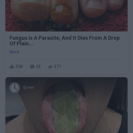
Fungus Is A Parasite, And It Dies From A Drop
Of Plain...
More
358
33
371
52 min