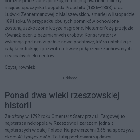
doraźne prace zabezpieczające obejmą dwa inne obiekty:
miejsce spoczynku Leopolda Praschilla (1836–1888) oraz
Ludwiki Zennermanowej z Maliszewskich, zmarłej w listopadzie
1891 roku. W przypadku obu tych pomników odnowione
zostaną uszkodzone krzyże nagrobne. Metamorfozę przejdzie
również jeden z bezimiennych grobów. Konserwatorzy
wykonają pod nim zupełnie nową podstawę, która ustabilizuje
całą konstrukcję i pozwoli na trwałe połączenie zachowanych,
oryginalnych elementów.
Czytaj również:
Reklama
Ponad dwa wieki rzeszowskiej
historii
Założony w 1792 roku Cmentarz Stary przy ul. Targowej to
najstarsza nekropola w Rzeszowie i zarazem jedna z
najstarszych w całej Polsce. Na powierzchni 3,65 ha spoczywa
około 40 tysięcy osób. To tutaj pochowani są dawni