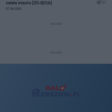
Liczba zd
51
zalała miasto [ZDJĘCIA]
Data dodania galerii:
07.08.2026
REKLAMA
REKLAMA