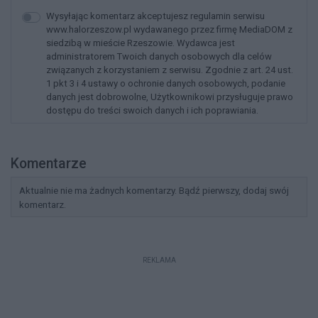
Wysyłając komentarz akceptujesz regulamin serwisu
www.halorzeszow.pl wydawanego przez firmę MediaDOM z
siedzibą w mieście Rzeszowie. Wydawca jest
administratorem Twoich danych osobowych dla celów
związanych z korzystaniem z serwisu. Zgodnie z art. 24 ust.
1 pkt 3 i 4 ustawy o ochronie danych osobowych, podanie
danych jest dobrowolne, Użytkownikowi przysługuje prawo
dostępu do treści swoich danych i ich poprawiania.
Komentarze
Aktualnie nie ma żadnych komentarzy. Bądź pierwszy, dodaj swój
komentarz.
REKLAMA