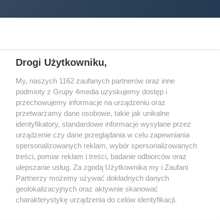
Drogi Użytkowniku,
My, naszych 1162 zaufanych partnerów oraz inne
podmioty z Grupy 4media uzyskujemy dostęp i
Wydawcą
halorzeszow.pl
jest:
przechowujemy informacje na urządzeniu oraz
STOWARZYSZENIE INICJATYW SPOŁECZNYCH PERSPEKTYWA
przetwarzamy dane osobowe, takie jak unikalne
identyfikatory, standardowe informacje wysyłane przez
Adres do korespondencji:
urządzenie czy dane przeglądania w celu zapewniania
ul. Piastów 3/20
35-077 Rzeszów
spersonalizowanych reklam, wybór spersonalizowanych
treści, pomiar reklam i treści, badanie odbiorców oraz
kontakt@halorzeszow.pl
ulepszanie usług. Za zgodą Użytkownika my i Zaufani
Partnerzy możemy używać dokładnych danych
geolokalizacyjnych oraz aktywnie skanować
Redakcja
Reklama
Kontakt
Patronat medialny
charakterystykę urządzenia do celów identyfikacji.
Regulamin portalu
Polityka prywatności
Ponieważ cenimy Twoją prywatność, prosimy o zgodę na