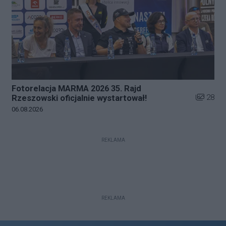
Fotorelacja MARMA 2026 35. Rajd
Liczba zd
28
Rzeszowski oficjalnie wystartował!
Data dodania galerii:
06.08.2026
REKLAMA
REKLAMA