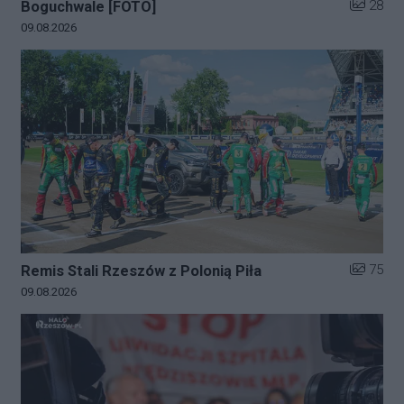
Liczba zd
28
Boguchwale [FOTO]
Data dodania galerii:
09.08.2026
Liczba zd
75
Remis Stali Rzeszów z Polonią Piła
Data dodania galerii:
09.08.2026