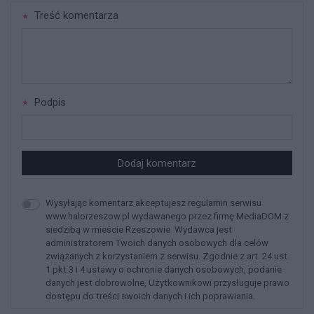
Treść komentarza
Podpis
Dodaj komentarz
Wysyłając komentarz akceptujesz regulamin serwisu
www.halorzeszow.pl wydawanego przez firmę MediaDOM z
siedzibą w mieście Rzeszowie. Wydawca jest
administratorem Twoich danych osobowych dla celów
związanych z korzystaniem z serwisu. Zgodnie z art. 24 ust.
1 pkt 3 i 4 ustawy o ochronie danych osobowych, podanie
danych jest dobrowolne, Użytkownikowi przysługuje prawo
dostępu do treści swoich danych i ich poprawiania.