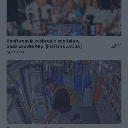
Konferencja w obronie szpitala w
Liczba zd
33
Sędziszowie Młp. [FOTORELACJA]
Data dodania galerii:
08.08.2026