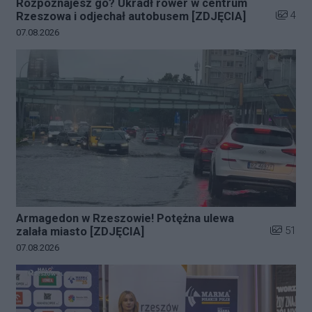
Rozpoznajesz go? Ukradł rower w centrum
Liczba z
4
Rzeszowa i odjechał autobusem [ZDJĘCIA]
Data dodania galerii:
07.08.2026
Armagedon w Rzeszowie! Potężna ulewa
Liczba zd
51
zalała miasto [ZDJĘCIA]
Data dodania galerii:
07.08.2026