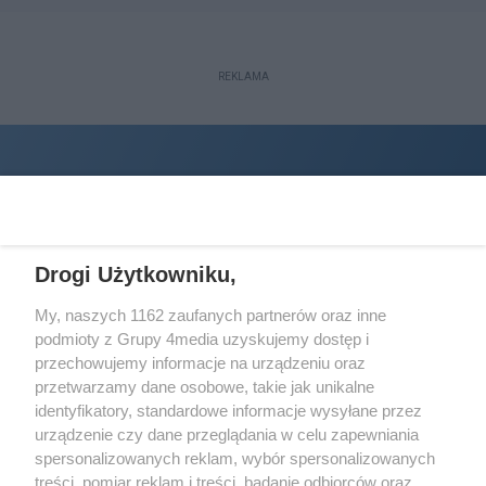
REKLAMA
Drogi Użytkowniku,
My, naszych 1162 zaufanych partnerów oraz inne
podmioty z Grupy 4media uzyskujemy dostęp i
Wydawcą
halorzeszow.pl
jest:
przechowujemy informacje na urządzeniu oraz
STOWARZYSZENIE INICJATYW SPOŁECZNYCH PERSPEKTYWA
przetwarzamy dane osobowe, takie jak unikalne
identyfikatory, standardowe informacje wysyłane przez
Adres do korespondencji:
urządzenie czy dane przeglądania w celu zapewniania
ul. Piastów 3/20
35-077 Rzeszów
spersonalizowanych reklam, wybór spersonalizowanych
treści, pomiar reklam i treści, badanie odbiorców oraz
kontakt@halorzeszow.pl