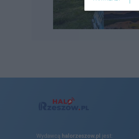
Wydawcą
halorzeszow.pl
jest: