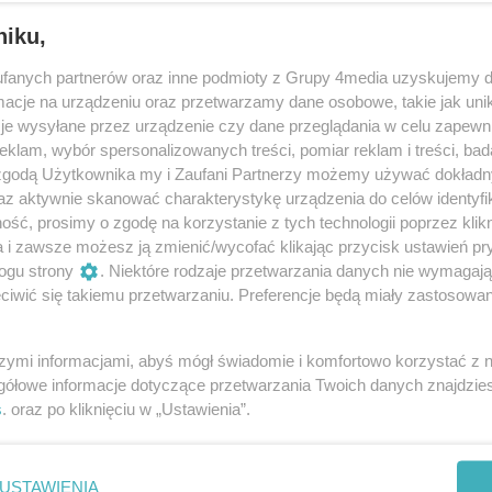
niku,
fanych partnerów oraz inne podmioty z Grupy 4media uzyskujemy d
cje na urządzeniu oraz przetwarzamy dane osobowe, takie jak unika
je wysyłane przez urządzenie czy dane przeglądania w celu zapewn
klam, wybór spersonalizowanych treści, pomiar reklam i treści, bad
 zgodą Użytkownika my i Zaufani Partnerzy możemy używać dokład
11
/ 26
az aktywnie skanować charakterystykę urządzenia do celów identyfi
ść, prosimy o zgodę na korzystanie z tych technologii poprzez klikn
a i zawsze możesz ją zmienić/wycofać klikając przycisk ustawień pr
ogu strony
. Niektóre rodzaje przetwarzania danych nie wymagaj
iwić się takiemu przetwarzaniu. Preferencje będą miały zastosowania
szymi informacjami, abyś mógł świadomie i komfortowo korzystać z
gółowe informacje dotyczące przetwarzania Twoich danych znajdzi
s
. oraz po kliknięciu w „Ustawienia”.
USTAWIENIA