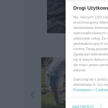
Drogi Użytkow
My, naszych 1162 zau
przechowujemy informa
standardowe informac
spersonalizowanych re
ulepszanie usług. Za
geolokalizacyjnych or
cenimy Twoją prywatno
Zgoda jest dobrowoln
się w lewym dolnym r
ale masz prawo sprzec
witrynie.
Zapoznaj się z poniż
internetowych. Szcze
Prywatności
i
Cookie
PARTNERZY