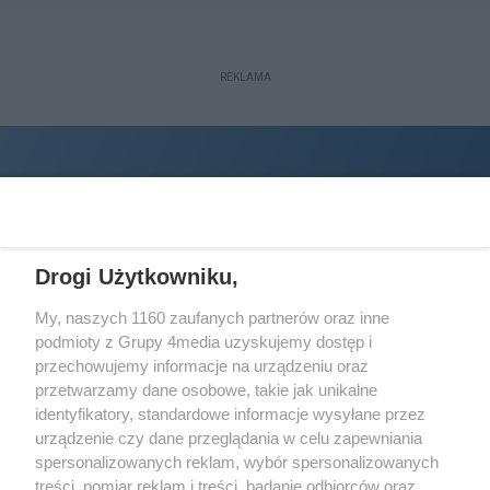
REKLAMA
Drogi Użytkowniku,
My, naszych 1160 zaufanych partnerów oraz inne
podmioty z Grupy 4media uzyskujemy dostęp i
Wydawcą
halorzeszow.pl
jest:
przechowujemy informacje na urządzeniu oraz
STOWARZYSZENIE INICJATYW SPOŁECZNYCH PERSPEKTYWA
przetwarzamy dane osobowe, takie jak unikalne
identyfikatory, standardowe informacje wysyłane przez
Adres do korespondencji:
urządzenie czy dane przeglądania w celu zapewniania
ul. Piastów 3/20
35-077 Rzeszów
spersonalizowanych reklam, wybór spersonalizowanych
treści, pomiar reklam i treści, badanie odbiorców oraz
kontakt@halorzeszow.pl