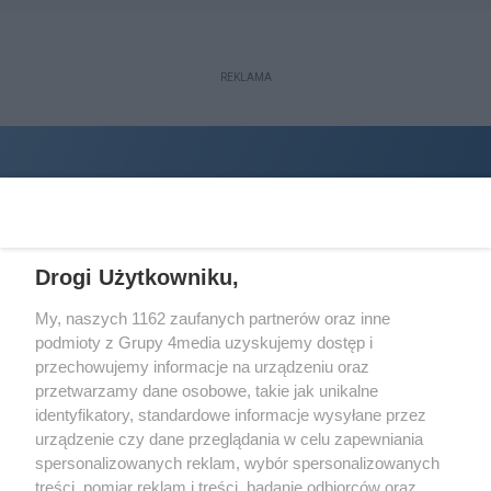
REKLAMA
Drogi Użytkowniku,
My, naszych 1162 zaufanych partnerów oraz inne
podmioty z Grupy 4media uzyskujemy dostęp i
Wydawcą
halorzeszow.pl
jest:
przechowujemy informacje na urządzeniu oraz
STOWARZYSZENIE INICJATYW SPOŁECZNYCH PERSPEKTYWA
przetwarzamy dane osobowe, takie jak unikalne
identyfikatory, standardowe informacje wysyłane przez
Adres do korespondencji:
urządzenie czy dane przeglądania w celu zapewniania
ul. Piastów 3/20
35-077 Rzeszów
spersonalizowanych reklam, wybór spersonalizowanych
treści, pomiar reklam i treści, badanie odbiorców oraz
kontakt@halorzeszow.pl