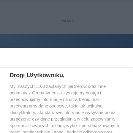
REKLAMA
Drogi Użytkowniku,
My, naszych 1160 zaufanych partnerów oraz inne
podmioty z Grupy 4media uzyskujemy dostęp i
Wydawcą
halorzeszow.pl
jest:
przechowujemy informacje na urządzeniu oraz
STOWARZYSZENIE INICJATYW SPOŁECZNYCH PERSPEKTYWA
przetwarzamy dane osobowe, takie jak unikalne
identyfikatory, standardowe informacje wysyłane przez
Adres do korespondencji:
urządzenie czy dane przeglądania w celu zapewniania
ul. Piastów 3/20
35-077 Rzeszów
spersonalizowanych reklam, wybór spersonalizowanych
treści, pomiar reklam i treści, badanie odbiorców oraz
kontakt@halorzeszow.pl