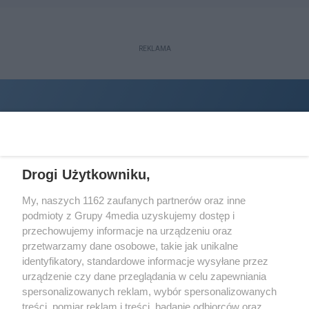
REKLAMA
Drogi Użytkowniku,
My, naszych 1162 zaufanych partnerów oraz inne
podmioty z Grupy 4media uzyskujemy dostęp i
Wydawcą
halorzeszow.pl
jest:
przechowujemy informacje na urządzeniu oraz
STOWARZYSZENIE INICJATYW SPOŁECZNYCH PERSPEKTYWA
przetwarzamy dane osobowe, takie jak unikalne
identyfikatory, standardowe informacje wysyłane przez
Adres do korespondencji:
urządzenie czy dane przeglądania w celu zapewniania
ul. Piastów 3/20
35-077 Rzeszów
spersonalizowanych reklam, wybór spersonalizowanych
treści, pomiar reklam i treści, badanie odbiorców oraz
kontakt@halorzeszow.pl