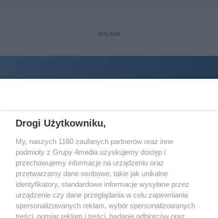
REKLAMA
Drogi Użytkowniku,
My, naszych 1160 zaufanych partnerów oraz inne
podmioty z Grupy 4media uzyskujemy dostęp i
Wydawcą
halorzeszow.pl
jest:
przechowujemy informacje na urządzeniu oraz
STOWARZYSZENIE INICJATYW SPOŁECZNYCH PERSPEKTYWA
przetwarzamy dane osobowe, takie jak unikalne
identyfikatory, standardowe informacje wysyłane przez
Adres do korespondencji:
urządzenie czy dane przeglądania w celu zapewniania
ul. Piastów 3/20
35-077 Rzeszów
spersonalizowanych reklam, wybór spersonalizowanych
treści, pomiar reklam i treści, badanie odbiorców oraz
kontakt@halorzeszow.pl