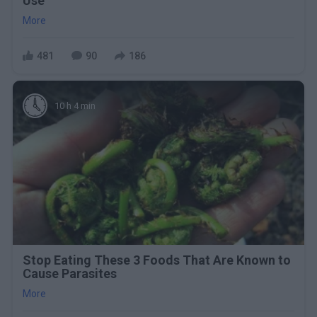
Use
More
481
90
186
10 h 4 min
Stop Eating These 3 Foods That Are Known to
Cause Parasites
More