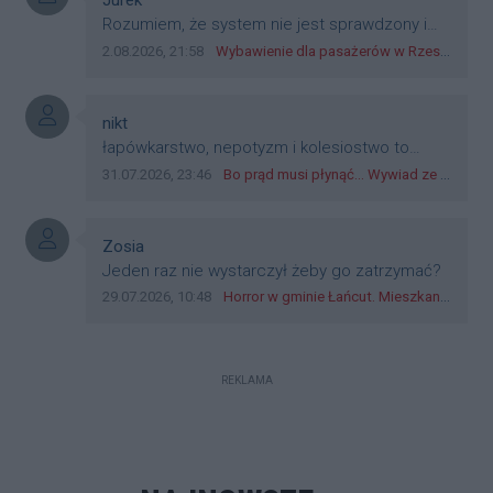
Jurek
dyskryminację.
Treść komentarza:
Rozumiem, że system nie jest sprawdzony i
przetestowany. Wybieram się z mim młodym
Data dodania komentarza:
Źródło komentarza:
2.08.2026, 21:58
Wybawienie dla pasażerów w Rzeszowie? W mieście ruszyły testy nowego rozwiązania
do szkoły, zobaczymy jak to ztm, gmina
boguchwała i inne zajęte w tej całej organizacji
przejazdów dadzą radę. Albo ogarną, jak to
Autor komentarza:
nikt
teraz młode ludzie mówią.
Treść komentarza:
łapówkarstwo, nepotyzm i kolesiostwo to
norma w pge dystrybucja rzeszów, takie ***e
Data dodania komentarza:
Źródło komentarza:
31.07.2026, 23:46
Bo prąd musi płynąć... Wywiad ze Zbigniewem Możdżeniem - Dyrektorem Generalnym Oddziału PGE Dystrybucja w Rzeszowie
jak wozowicz czy rybarczyk lub kutyła
cieleckiz dupo na głowie nadal pracują bo to
zagorzali pisowcy
Autor komentarza:
Zosia
Treść komentarza:
Jeden raz nie wystarczył żeby go zatrzymać?
Data dodania komentarza:
Źródło komentarza:
29.07.2026, 10:48
Horror w gminie Łańcut. Mieszkaniec Rzeszowa terroryzował rodzinę nożem i zaatakował policjantów! [VIDEO]
REKLAMA