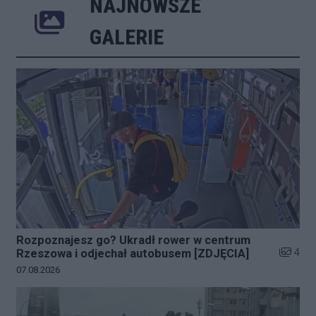
NAJNOWSZE
Poprzednie
Następne
Kliknij 
GALERIE
Rozpoznajesz go? Ukradł rower w centrum
Liczba z
4
Rzeszowa i odjechał autobusem [ZDJĘCIA]
Data dodania galerii:
07.08.2026