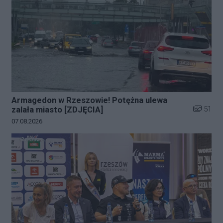
Armagedon w Rzeszowie! Potężna ulewa
Liczba zd
51
zalała miasto [ZDJĘCIA]
Data dodania galerii:
07.08.2026