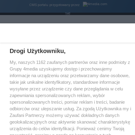
CMS portalu
przygotowany przez
Loaded
:
Unmute
24.18%
Drogi Użytkowniku,
My, naszych 1162 zaufanych partnerów oraz inne podmioty z
Grupy 4media uzyskujemy dostęp i przechowujemy
informacje na urządzeniu oraz przetwarzamy dane osobowe,
takie jak unikalne identyfikatory, standardowe informacje
wysyłane przez urządzenie czy dane przeglądania w celu
zapewniania spersonalizowanych reklam, wybór
spersonalizowanych treści, pomiar reklam i treści, badanie
odbiorców oraz ulepszanie usług. Za zgodą Użytkownika my i
Zaufani Partnerzy możemy używać dokładnych danych
geolokalizacyjnych oraz aktywnie skanować charakterystykę
urządzenia do celów identyfikacji. Ponieważ cenimy Twoją
prywatność, prosimy o zgodę na korzystanie z tych