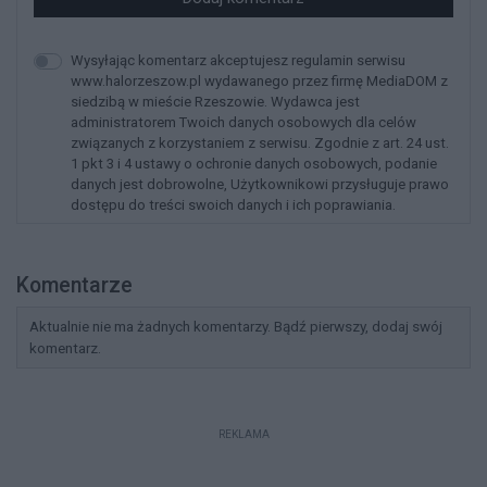
Wysyłając komentarz akceptujesz regulamin serwisu
www.halorzeszow.pl wydawanego przez firmę MediaDOM z
siedzibą w mieście Rzeszowie. Wydawca jest
administratorem Twoich danych osobowych dla celów
związanych z korzystaniem z serwisu. Zgodnie z art. 24 ust.
1 pkt 3 i 4 ustawy o ochronie danych osobowych, podanie
danych jest dobrowolne, Użytkownikowi przysługuje prawo
dostępu do treści swoich danych i ich poprawiania.
Komentarze
Aktualnie nie ma żadnych komentarzy. Bądź pierwszy, dodaj swój
komentarz.
REKLAMA