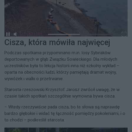
Cisza, która mówiła najwięcej
Podczas spotkania przypominano m.in. losy Sybiraków
deportowanych w głąb Związku Sowieckiego. Dla młodych
uczestników była to lekcja historii inna niż szkolny wykład –
oparta na obecności ludzi, którzy pamiętają dramat wojny,
wywózek i walki o przetrwanie.
Starosta rzeszowski Krzysztof Jarosz zwrócił uwagę, że w
czasie takich spotkań szczególnie wymowna bywa cisza.
– Wtedy rzeczywiście pada cisza, bo te słowa są naprawdę
bardzo głębokie i widać tę łączność pomiędzy pokoleniami, i o
to chodzi – podkreślił starosta.