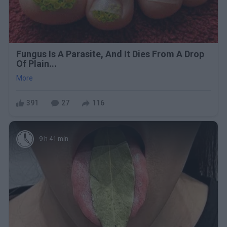
Fungus Is A Parasite, And It Dies From A Drop
Of Plain...
More
391
27
116
9 h 41 min