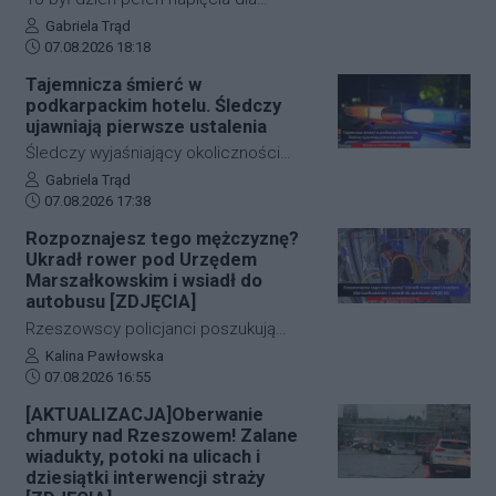
pozyskiwanie utalentowanych
funkcjonariuszy z powiatu niżańskiego.
Autor artykułu:
Gabriela Trąd
zawodników z regionu.
Data dodania artykułu:
W ciągu zaledwie kilkunastu godzin
07.08.2026 18:18
służby ratunkowe musiały
Tajemnicza śmierć w
przeprowadzić dwie niezależne,
podkarpackim hotelu. Śledczy
intensywne akcje poszukiwawcze. W
ujawniają pierwsze ustalenia
obu przypadkach chodziło o ludzkie
Śledczy wyjaśniający okoliczności
życie, a kluczową rolę odegrał czas.
tragicznego zdarzenia na terenie
Autor artykułu:
Gabriela Trąd
Dzięki błyskawicznej mobilizacji policji,
Data dodania artykułu:
jednego z sanockich hoteli dysponują
07.08.2026 17:38
strażaków oraz wykorzystaniu
już pierwszymi wnioskami medyków
Rozpoznajesz tego mężczyznę?
nowoczesnej technologii, obie historie
sądowych. Z przeprowadzonej sekcji
Ukradł rower pod Urzędem
zakończyły się szczęśliwie.
zwłok 37-letniego mężczyzny wynika,
Marszałkowskim i wsiadł do
że na tym etapie postępowania nic nie
autobusu [ZDJĘCIA]
wskazuje na udział osób trzecich.
Rzeszowscy policjanci poszukują
sprawcy kradzieży roweru marki Kross
Autor artykułu:
Kalina Pawłowska
Data dodania artykułu:
o wartości około 1500 złotych. Do
07.08.2026 16:55
zdarzenia doszło w ścisłym centrum
[AKTUALIZACJA]Oberwanie
miasta – pod Urzędem
chmury nad Rzeszowem! Zalane
Marszałkowskim przy al. Cieplińskiego.
wiadukty, potoki na ulicach i
Złodziej ze skradzionym jednośladem
dziesiątki interwencji straży