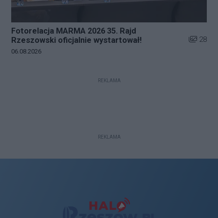
Fotorelacja MARMA 2026 35. Rajd
Liczba zd
28
Rzeszowski oficjalnie wystartował!
Data dodania galerii:
06.08.2026
REKLAMA
REKLAMA