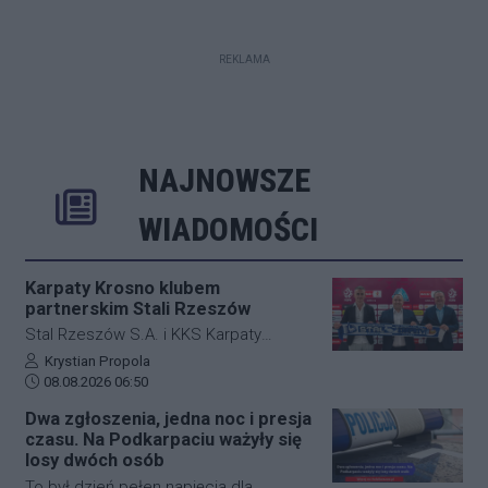
REKLAMA
NAJNOWSZE
Rozwiń
Poprzednie
Następne
Kliknij aby 
K
WIADOMOŚCI
Karpaty Krosno klubem
partnerskim Stali Rzeszów
Stal Rzeszów S.A. i KKS Karpaty
Krosno rozpoczęły oficjalną
Autor artykułu:
Krystian Propola
Data dodania artykułu:
współpracę. Kluby podpisały
08.08.2026 06:50
długoterminową umowę partnerską,
Dwa zgłoszenia, jedna noc i presja
która ma obejmować m.in. wymianę
czasu. Na Podkarpaciu ważyły się
doświadczeń, rozwój szkolenia
losy dwóch osób
młodzieży oraz obserwację i
To był dzień pełen napięcia dla