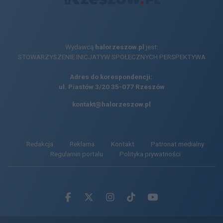
Wydawcą
halorzeszow.pl
jest:
STOWARZYSZENIE INICJATYW SPOŁECZNYCH PERSPEKTYWA
Adres do korespondencji:
ul. Piastów 3/20
35-077 Rzeszów
kontakt@halorzeszow.pl
Redakcja
Reklama
Kontakt
Patronat medialny
Regulamin portalu
Polityka prywatności
Facebook.com
X.com
Instagram.com
Tiktok.com
Youtube.com