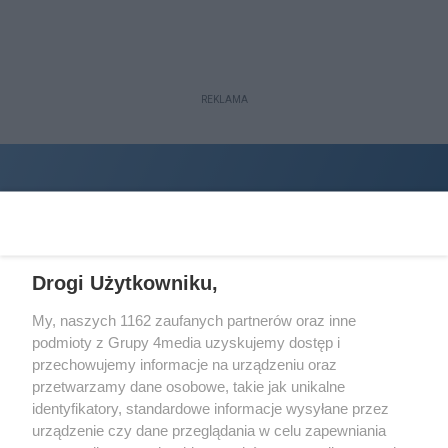
REKLAMA
Drogi Użytkowniku,
My, naszych 1162 zaufanych partnerów oraz inne
podmioty z Grupy 4media uzyskujemy dostęp i
Wydawcą
halorzeszow.pl
jest:
przechowujemy informacje na urządzeniu oraz
STOWARZYSZENIE INICJATYW SPOŁECZNYCH PERSPEKTYWA
przetwarzamy dane osobowe, takie jak unikalne
identyfikatory, standardowe informacje wysyłane przez
Adres do korespondencji:
urządzenie czy dane przeglądania w celu zapewniania
ul. Piastów 3/20
35-077 Rzeszów