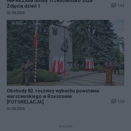
IMPREZAlia Gminy Trzebownisko 2026.
Liczba zdj
144
Zdjęcia dzień 1
Data dodania galerii:
02.08.2026
Obchody 82. rocznicy wybuchu powstania
warszawskiego w Rzeszowie
Liczba zdj
159
[FOTORELACJA]
Data dodania galerii:
01.08.2026
REKLAMA