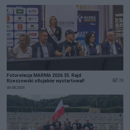
Fotorelacja MARMA 2026 35. Rajd
Liczba zd
28
Rzeszowski oficjalnie wystartował!
Data dodania galerii:
06.08.2026