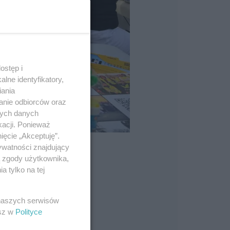
ostęp i
lne identyfikatory,
iania
anie odbiorców oraz
nych danych
kacji. Ponieważ
ięcie „Akceptuję”.
ywatności znajdujący
ą zgody użytkownika,
 tylko na tej
 naszych serwisów
esz w
Polityce