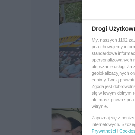
Drogi Użytkow
My, naszych 1162 zau
przechowujemy informa
standardowe informac
spersonalizowanych re
ulepszanie usług. Za
geolokalizacyjnych or
cenimy Twoją prywatno
Zgoda jest dobrowoln
się w lewym dolnym r
ale masz prawo sprzec
witrynie.
Zapoznaj się z poniż
internetowych. Szcze
Prywatności
i
Cookie