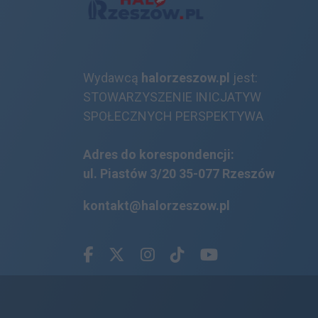
Wydawcą
halorzeszow.pl
jest:
STOWARZYSZENIE INICJATYW
SPOŁECZNYCH PERSPEKTYWA
Adres do korespondencji:
ul. Piastów 3/20
35-077 Rzeszów
kontakt@halorzeszow.pl
Facebook.com
X.com
Instagram.com
Tiktok.com
Youtube.com