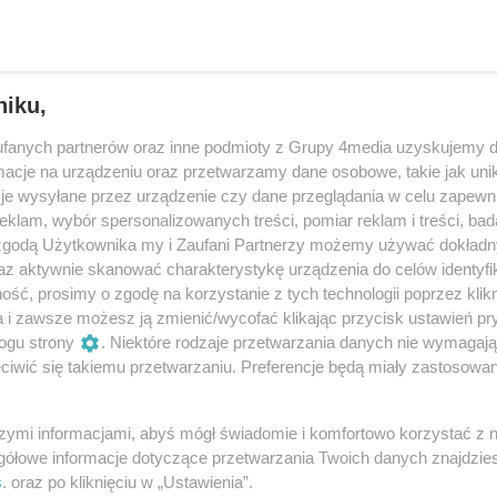
niku,
fanych partnerów oraz inne podmioty z Grupy 4media uzyskujemy d
cje na urządzeniu oraz przetwarzamy dane osobowe, takie jak unika
je wysyłane przez urządzenie czy dane przeglądania w celu zapewn
klam, wybór spersonalizowanych treści, pomiar reklam i treści, bad
 zgodą Użytkownika my i Zaufani Partnerzy możemy używać dokład
az aktywnie skanować charakterystykę urządzenia do celów identyfi
ść, prosimy o zgodę na korzystanie z tych technologii poprzez klikn
6
/ 41
a i zawsze możesz ją zmienić/wycofać klikając przycisk ustawień pr
ogu strony
. Niektóre rodzaje przetwarzania danych nie wymagaj
iwić się takiemu przetwarzaniu. Preferencje będą miały zastosowania
szymi informacjami, abyś mógł świadomie i komfortowo korzystać z
gółowe informacje dotyczące przetwarzania Twoich danych znajdzi
s
. oraz po kliknięciu w „Ustawienia”.