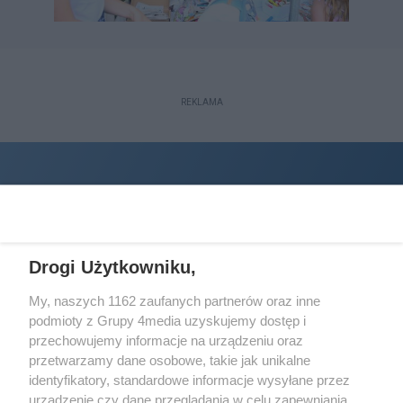
REKLAMA
Drogi Użytkowniku,
My, naszych 1162 zaufanych partnerów oraz inne
podmioty z Grupy 4media uzyskujemy dostęp i
Wydawcą
halorzeszow.pl
jest:
przechowujemy informacje na urządzeniu oraz
STOWARZYSZENIE INICJATYW SPOŁECZNYCH PERSPEKTYWA
przetwarzamy dane osobowe, takie jak unikalne
identyfikatory, standardowe informacje wysyłane przez
Adres do korespondencji:
urządzenie czy dane przeglądania w celu zapewniania