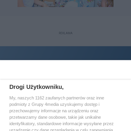
REKLAMA
Drogi Użytkowniku,
My, naszych 1162 zaufanych partnerów oraz inne
podmioty z Grupy 4media uzyskujemy dostęp i
Wydawcą
halorzeszow.pl
jest:
przechowujemy informacje na urządzeniu oraz
STOWARZYSZENIE INICJATYW SPOŁECZNYCH PERSPEKTYWA
przetwarzamy dane osobowe, takie jak unikalne
identyfikatory, standardowe informacje wysyłane przez
Adres do korespondencji:
urządzenie czy dane przeglądania w celu zapewniania