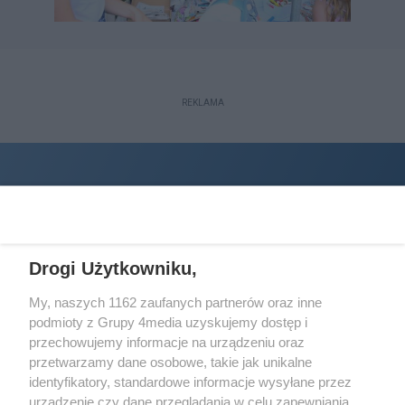
REKLAMA
Drogi Użytkowniku,
My, naszych 1162 zaufanych partnerów oraz inne
podmioty z Grupy 4media uzyskujemy dostęp i
Wydawcą
halorzeszow.pl
jest:
przechowujemy informacje na urządzeniu oraz
STOWARZYSZENIE INICJATYW SPOŁECZNYCH PERSPEKTYWA
przetwarzamy dane osobowe, takie jak unikalne
identyfikatory, standardowe informacje wysyłane przez
Adres do korespondencji:
urządzenie czy dane przeglądania w celu zapewniania