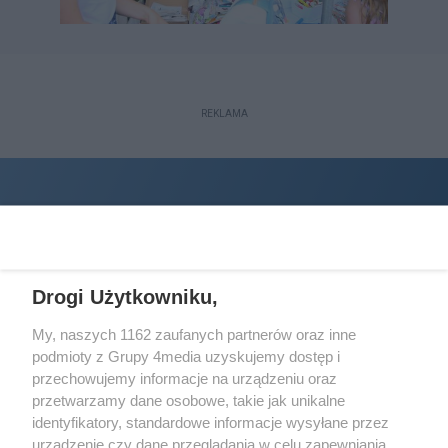
REKLAMA
Drogi Użytkowniku,
My, naszych 1162 zaufanych partnerów oraz inne
podmioty z Grupy 4media uzyskujemy dostęp i
Wydawcą
halorzeszow.pl
jest:
przechowujemy informacje na urządzeniu oraz
STOWARZYSZENIE INICJATYW SPOŁECZNYCH PERSPEKTYWA
przetwarzamy dane osobowe, takie jak unikalne
identyfikatory, standardowe informacje wysyłane przez
Adres do korespondencji:
urządzenie czy dane przeglądania w celu zapewniania