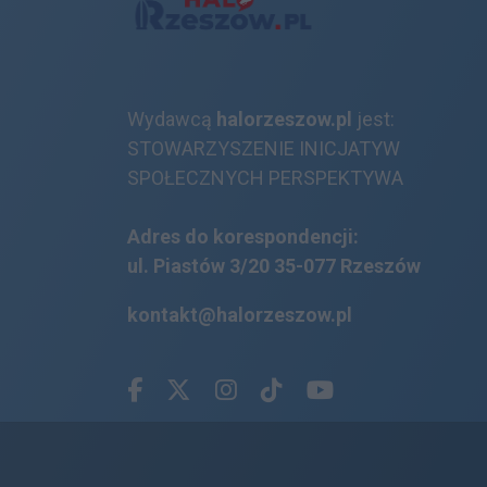
Wydawcą
halorzeszow.pl
jest:
STOWARZYSZENIE INICJATYW
SPOŁECZNYCH PERSPEKTYWA
Adres do korespondencji:
ul. Piastów 3/20
35-077 Rzeszów
kontakt@halorzeszow.pl
Facebook.com
X.com
Instagram.com
Tiktok.com
Youtube.com