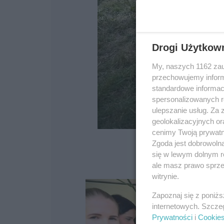
Drogi Użytkow
My, naszych 1162 zau
przechowujemy informa
standardowe informac
spersonalizowanych re
ulepszanie usług. Za
geolokalizacyjnych or
cenimy Twoją prywatno
Zgoda jest dobrowoln
się w lewym dolnym r
ale masz prawo sprzec
witrynie.
Zapoznaj się z poniż
internetowych. Szcze
Prywatności
i
Cookie