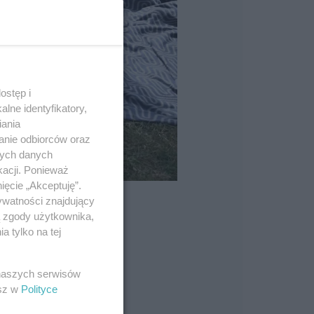
ostęp i
lne identyfikatory,
iania
anie odbiorców oraz
nych danych
kacji. Ponieważ
ięcie „Akceptuję”.
ywatności znajdujący
ą zgody użytkownika,
 tylko na tej
 naszych serwisów
esz w
Polityce