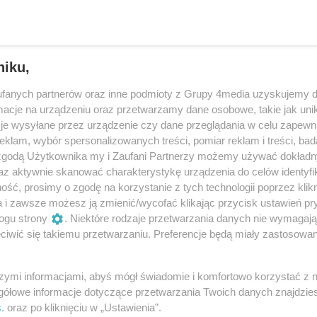
niku,
fanych partnerów oraz inne podmioty z Grupy 4media uzyskujemy d
cje na urządzeniu oraz przetwarzamy dane osobowe, takie jak unika
je wysyłane przez urządzenie czy dane przeglądania w celu zapewn
klam, wybór spersonalizowanych treści, pomiar reklam i treści, bad
 zgodą Użytkownika my i Zaufani Partnerzy możemy używać dokład
az aktywnie skanować charakterystykę urządzenia do celów identyfi
ść, prosimy o zgodę na korzystanie z tych technologii poprzez klikn
5
/ 41
a i zawsze możesz ją zmienić/wycofać klikając przycisk ustawień pr
ogu strony
. Niektóre rodzaje przetwarzania danych nie wymagaj
iwić się takiemu przetwarzaniu. Preferencje będą miały zastosowania
szymi informacjami, abyś mógł świadomie i komfortowo korzystać z
gółowe informacje dotyczące przetwarzania Twoich danych znajdzi
s
. oraz po kliknięciu w „Ustawienia”.