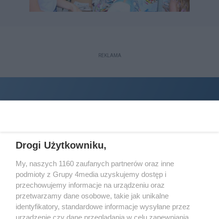
REKLAMA
Drogi Użytkowniku,
My, naszych 1160 zaufanych partnerów oraz inne
podmioty z Grupy 4media uzyskujemy dostęp i
Wydawcą
halorzeszow.pl
jest:
przechowujemy informacje na urządzeniu oraz
STOWARZYSZENIE INICJATYW SPOŁECZNYCH PERSPEKTYWA
przetwarzamy dane osobowe, takie jak unikalne
identyfikatory, standardowe informacje wysyłane przez
Adres do korespondencji:
urządzenie czy dane przeglądania w celu zapewniania