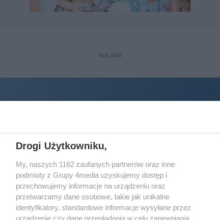
REKLAMA
Drogi Użytkowniku,
My, naszych 1162 zaufanych partnerów oraz inne
podmioty z Grupy 4media uzyskujemy dostęp i
Wydawcą
halorzeszow.pl
jest:
przechowujemy informacje na urządzeniu oraz
STOWARZYSZENIE INICJATYW SPOŁECZNYCH PERSPEKTYWA
przetwarzamy dane osobowe, takie jak unikalne
identyfikatory, standardowe informacje wysyłane przez
Adres do korespondencji:
urządzenie czy dane przeglądania w celu zapewniania